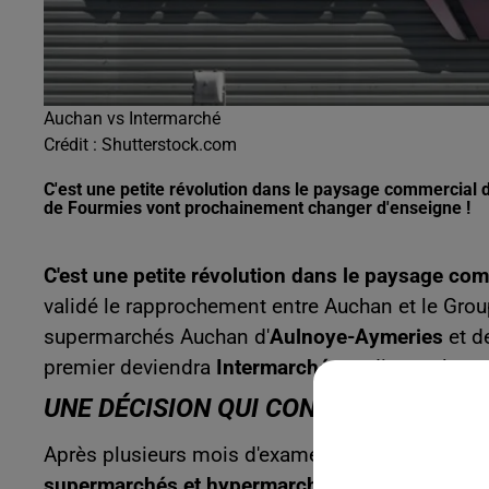
Auchan vs Intermarché
Crédit :
Shutterstock.com
C'est une petite révolution dans le paysage commercial
de Fourmies vont prochainement changer d'enseigne !
C'est une petite révolution dans le paysage com
validé le rapprochement entre Auchan et le Gro
supermarchés Auchan d'
Aulnoye-Aymeries
et d
premier deviendra
Intermarché
, tandis que le 
UNE DÉCISION QUI CONCERNE 167 M
Après plusieurs mois d'examen, l'Autorité de la 
supermarchés et hypermarchés Auchan
vers le