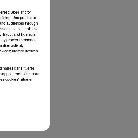
erest: Store and/or
tising; Use profiles to
tand audiences through
personalise content; Use
 fraud, and fix errors;
 may process personal
mation actively
vices; Identify devices
rtenaires dans "Gérer
s'appliqueront que pour
les cookies" situé en
l
es