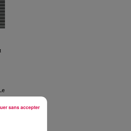
t
Le
uer sans accepter