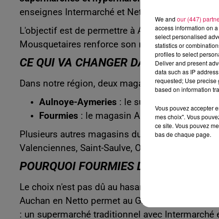
enseignes Intermarché et Netto.
We and
our (447) partn
access information on a 
L'objectif est de permettre à Auchan de poursui
select personalised ad
Mousquetaires renforce son maillage commercial 
statistics or combinatio
profiles to select person
CE QUI VA CHANGER DANS L'AVESNOI
Deliver and present adv
data such as IP address 
requested; Use precise g
Dans notre région, deux magasins sont directe
based on information tra
Aulnoye-Aymeries
: le supermarché Aucha
Vous pouvez accepter en 
Fourmies
: le magasin Auchan adoptera l'
mes choix". Vous pouvez
ce site. Vous pouvez met
Plusieurs autres magasins du Nord évolueront 
bas de chaque page.
Valenciennes, Saint-Saulve, Orchies, Lesquin et
POURQUOI FOURMIES DEVIENT UN NE
Le choix n'est pas dû au hasard. Fourmies poss
Auchan en Netto permet au Groupement Les Mou
: un supermarché traditionnel avec Intermarché 