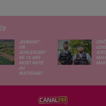
ÉS
JEUMONT :
CINÉ
UN
GEN
ADOLESCENT
AVEC
DE 14 ANS
MAU
MORT NOYÉ
MARC
AU
Ce me
WATISSART
l'ada
Selon des
ciném
informations
de la
rapportées ce
dessi
lundi par nos
Gend
confrères de La
débar