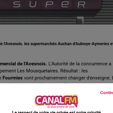
 de l'Avesnois. les supermarchés Auchan d'Aulnoye-Aymeries e
mercial de l'Avesnois.
L'Autorité de la concurrence a
upement Les Mousquetaires. Résultat : les
e
Fourmies
vont prochainement changer d'enseigne. 
second passera sous l'enseigne
Netto
.
Contin
AGASINS EN FRANCE
concurrence a autorisé le transfert de
167
Le respect de votre vie privée est notre priorité
 Groupement Les Mousquetaires, propriétaire des