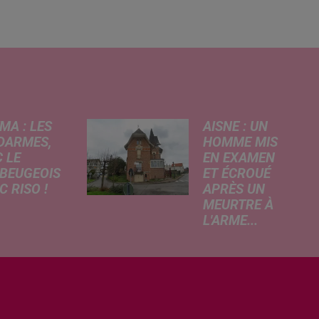
MA : LES
AISNE : UN
DARMES,
HOMME MIS
 LE
EN EXAMEN
BEUGEOIS
ET ÉCROUÉ
 RISO !
APRÈS UN
MEURTRE À
rcredi,
L'ARME...
ptation
Un drame s'est
atographique
produit au cours
 célèbre bande
de la semaine à
née Les
Vervins. À la
armes
suite du décès
que dans