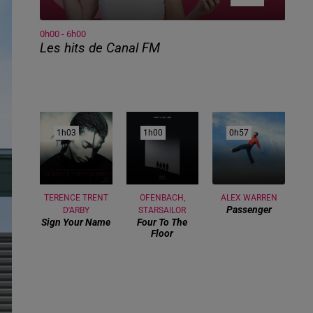
0h00 - 6h00
Les hits de Canal FM
1h03
1h03
1h00
1h00
0h57
0h57
TERENCE TRENT
OFENBACH,
ALEX WARREN
Passenger
D'ARBY
STARSAILOR
Sign Your Name
Four To The
Floor