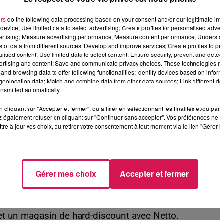
ers
do the following data processing based on your consent and/or our legitimate int
device; Use limited data to select advertising; Create profiles for personalised adver
vre sa réorganisation, tandis que le Groupement Les
vertising; Measure advertising performance; Measure content performance; Unders
sur le territoire.
ns of data from different sources; Develop and improve services; Create profiles to 
alised content; Use limited data to select content; Ensure security, prevent and detect
S
ertising and content; Save and communicate privacy choices. These technologies
and browsing data to offer following functionalities: Identify devices based on infor
eolocation data; Match and combine data from other data sources; Link different de
ment concernés :
nsmitted automatically.
n deviendra un
Intermarché
.
cliquant sur "Accepter et fermer", ou affiner en sélectionnant les finalités et/ou pa
enseigne
Netto
.
 également refuser en cliquant sur "Continuer sans accepter". Vos préférences ne 
tre à jour vos choix, ou retirer votre consentement à tout moment via le lien "Gérer 
également vers Intermarché, notamment à
 Mouvaux.
TTO ?
Gérer mes choix
Accepter et fermer
ède déjà un magasin Intermarché. Transformer l'actue
squetaires de proposer deux offres complémentair
et un magasin de hard-discount avec Netto.