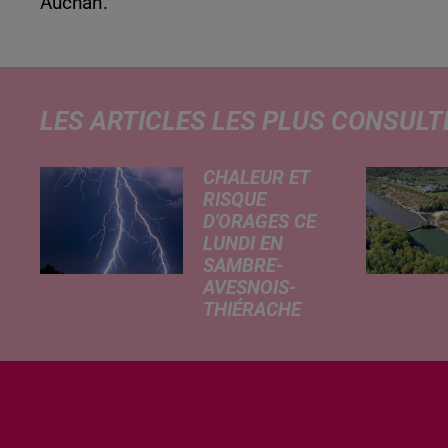
Auchan.
LES ARTICLES LES PLUS CONSULT
CHALEUR ET
RISQUE
D'ORAGES CE
LUNDI EN
SAMBRE-
AVESNOIS-
THIÉRACHE
Un temps
typiquement
estival et
changeant
concerne nos