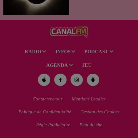
dans notre région. Entre le
spectacle des étoiles filantes
des Perséides et l’éclipse de
Soleil du mercredi...
RADIO
INFOS
PODCAST
AGENDA
JEU
Contactez-nous
Mentions Legales
Politique de Confidentialité
Gestion des Cookies
Régie Publicitaire
Plan du site