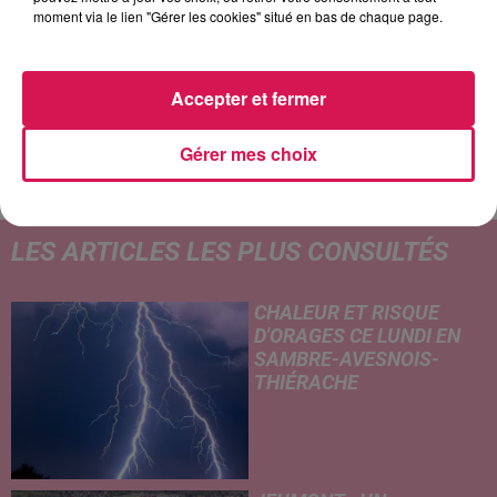
moment via le lien "Gérer les cookies" situé en bas de chaque page.
Accepter et fermer
CHRISTOPHE MAE
AVENTURA
CYNDI LAUPER
La Lune
Obsesion
Girls Just Want To
Have Fun
Gérer mes choix
LES ARTICLES LES PLUS CONSULTÉS
CHALEUR ET RISQUE
D'ORAGES CE LUNDI EN
SAMBRE-AVESNOIS-
THIÉRACHE
Un temps typiquement estival
et changeant concerne nos
secteurs ce lundi 3 août. Entre
des températures élevées