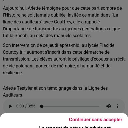
Aujourd’hui, Arlette témoigne pour que cette part sombre de
l’Histoire ne soit jamais oubliée. Invitée ce matin dans "La
ligne des auditeurs" avec Geoffrey, elle a rappelé
l’importance de transmettre aux jeunes générations ce que
fut la Shoah, au-delà des manuels scolaires.
Son intervention de ce jeudi après-midi au lycée Placide
Courtoy à Hautmont s’inscrit dans cette démarche de
transmission. Les élèves auront le privilège d’écouter un récit
de vie poignant, porteur de mémoire, d’humanité et de
résilience.
Arlette Testyler et son témoignage dans la Ligne des
Auditeurs
Continuer sans accepter
À L'ANTENNE
Le respect de votre vie privée est