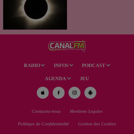
C’est un été céleste
exceptionnel qui s'annonce
dans notre région. Entre le
spectacle des étoiles filantes
des Perséides et l’éclipse de
Soleil du mercredi...
RADIO
INFOS
PODCAST
AGENDA
JEU
Contactez-nous
Mentions Legales
Politique de Confidentialité
Gestion des Cookies