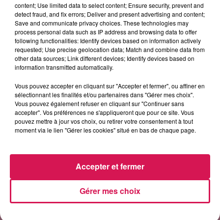
content; Use limited data to select content; Ensure security, prevent and
detect fraud, and fix errors; Deliver and present advertising and content;
13h01
13h01
12h55
12h55
12h53
12h53
Save and communicate privacy choices. These technologies may
process personal data such as IP address and browsing data to offer
following functionalities: Identify devices based on information actively
requested; Use precise geolocation data; Match and combine data from
other data sources; Link different devices; Identify devices based on
information transmitted automatically.
TAYLOR SWIFT
ONE REPUBLIC
CHRISTOPHE WILLEM
Vous pouvez accepter en cliquant sur "Accepter et fermer", ou affiner en
I Knew It, I Knew You
Counting Stars
Systaime
sélectionnant les finalités et/ou partenaires dans "Gérer mes choix".
Vous pouvez également refuser en cliquant sur "Continuer sans
accepter". Vos préférences ne s'appliqueront que pour ce site. Vous
pouvez mettre à jour vos choix, ou retirer votre consentement à tout
moment via le lien "Gérer les cookies" situé en bas de chaque page.
LES ARTICLES LES PLUS CONSULTÉS
CHALEUR ET RISQUE
Accepter et fermer
D'ORAGES CE LUNDI EN
SAMBRE-AVESNOIS-
Gérer mes choix
THIÉRACHE
Un temps typiquement estival
et changeant concerne nos