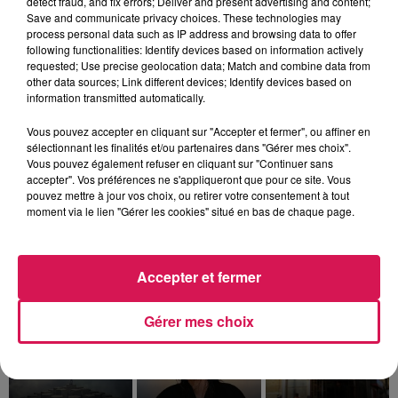
detect fraud, and fix errors; Deliver and present advertising and content;
Save and communicate privacy choices. These technologies may
process personal data such as IP address and browsing data to offer
following functionalities: Identify devices based on information actively
requested; Use precise geolocation data; Match and combine data from
other data sources; Link different devices; Identify devices based on
information transmitted automatically.
Vous pouvez accepter en cliquant sur "Accepter et fermer", ou affiner en
sélectionnant les finalités et/ou partenaires dans "Gérer mes choix".
Vous pouvez également refuser en cliquant sur "Continuer sans
accepter". Vos préférences ne s'appliqueront que pour ce site. Vous
pouvez mettre à jour vos choix, ou retirer votre consentement à tout
moment via le lien "Gérer les cookies" situé en bas de chaque page.
Fin : 30 août 2026
TITRES DIFFUSÉS
Accepter et fermer
Gérer mes choix
15h42
15h42
15h39
15h39
15h36
15h36