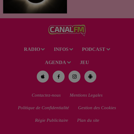
dans notre région. Entre le
spectacle des étoiles filantes
des Perséides et l’éclipse de
Soleil du mercredi...
RADIO
INFOS
PODCAST
AGENDA
JEU
Contactez-nous
Mentions Legales
Politique de Confidentialité
Gestion des Cookies
Régie Publicitaire
Plan du site