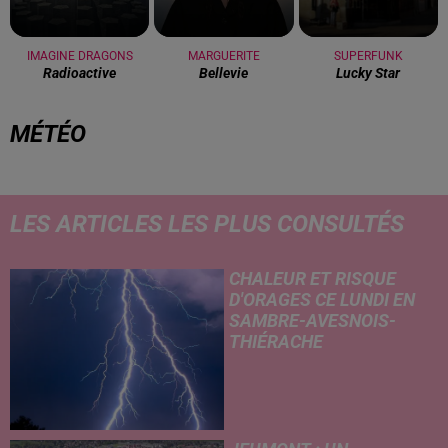
IMAGINE DRAGONS
MARGUERITE
SUPERFUNK
Radioactive
Bellevie
Lucky Star
MÉTÉO
LES ARTICLES LES PLUS CONSULTÉS
CHALEUR ET RISQUE
D'ORAGES CE LUNDI EN
SAMBRE-AVESNOIS-
THIÉRACHE
Un temps typiquement estival
et changeant concerne nos
secteurs ce lundi 3 août. Entre
des températures élevées