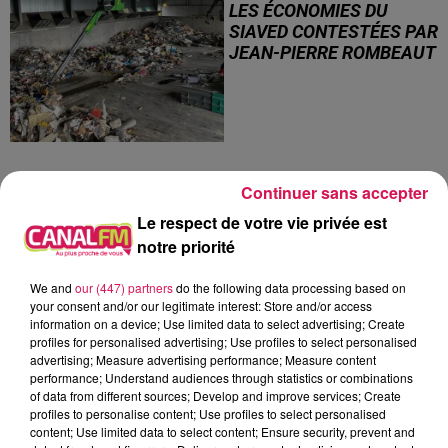
LES ÉCONOMIES DU
SIAVED CONTESTÉES PAR
JEAN-PIERRE ROMBEAUT
Continuer sans accepter
Le respect de votre vie privée est
3
4
5
6
7
8
9
notre priorité
We and
our (447) partners
do the following data processing based on
JEU
your consent and/or our legitimate interest: Store and/or access
information on a device; Use limited data to select advertising; Create
profiles for personalised advertising; Use profiles to select personalised
advertising; Measure advertising performance; Measure content
performance; Understand audiences through statistics or combinations
of data from different sources; Develop and improve services; Create
profiles to personalise content; Use profiles to select personalised
content; Use limited data to select content; Ensure security, prevent and