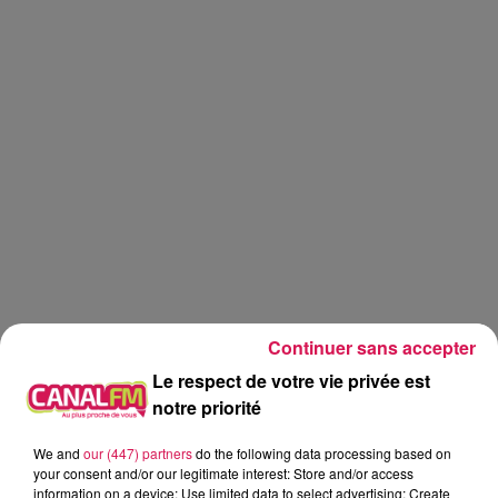
Continuer sans accepter
Le respect de votre vie privée est
Nuits secrètes
Festival
notre priorité
Aulnoye Aymeries
Podcast
We and
our (447) partners
do the following data processing based on
your consent and/or our legitimate interest: Store and/or access
Simon Butel
information on a device; Use limited data to select advertising; Create