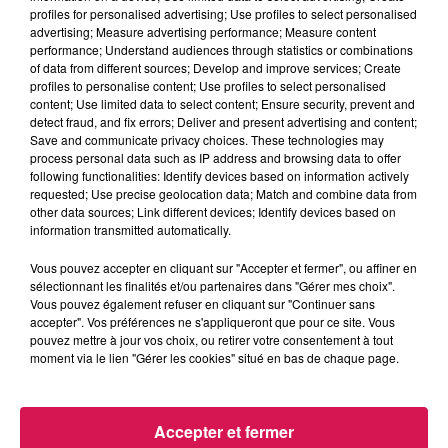
profiles for personalised advertising; Use profiles to select personalised
Zoom sur l'ancrage territorial...
advertising; Measure advertising performance; Measure content
performance; Understand audiences through statistics or combinations
of data from different sources; Develop and improve services; Create
0:00
3 min 30 sec
profiles to personalise content; Use profiles to select personalised
content; Use limited data to select content; Ensure security, prevent and
detect fraud, and fix errors; Deliver and present advertising and content;
Save and communicate privacy choices. These technologies may
process personal data such as IP address and browsing data to offer
24 juin 2026 - 3 min 30 sec
following functionalities: Identify devices based on information actively
requested; Use precise geolocation data; Match and combine data from
ZOOM SUR L'ANCRAGE TERRITORIAL...
other data sources; Link different devices; Identify devices based on
information transmitted automatically.
Le festival des Nuits Secrètes 2026 se déroulera du 10 au 12
Vous pouvez accepter en cliquant sur "Accepter et fermer", ou affiner en
sélectionnant les finalités et/ou partenaires dans "Gérer mes choix".
juillet 2026 à Aulnoye-Aymeries. Dans l'attente de cette
Vous pouvez également refuser en cliquant sur "Continuer sans
nouvelle édition, avec Simon Butel, découvrons l'ancrage
accepter". Vos préférences ne s'appliqueront que pour ce site. Vous
territorial de ce festival devenu incontournable.
pouvez mettre à jour vos choix, ou retirer votre consentement à tout
moment via le lien "Gérer les cookies" situé en bas de chaque page.
Accepter et fermer