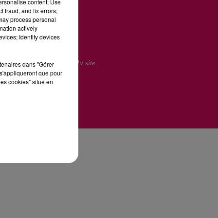
personalise content; Use
 fraud, and fix errors;
 may process personal
mation actively
vices; Identify devices
ie Publicitaire
Plan du site
rtenaires dans "Gérer
s'appliqueront que pour
les cookies" situé en