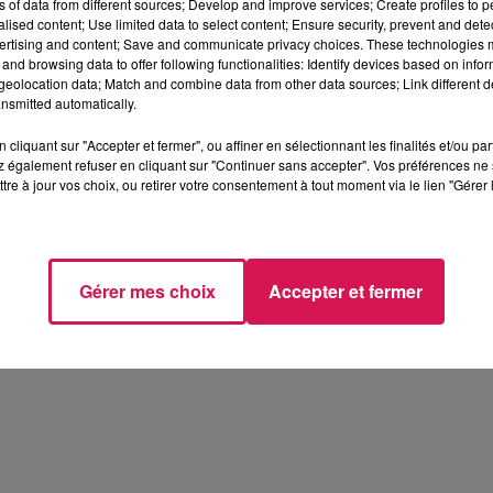
ns of data from different sources; Develop and improve services; Create profiles to 
alised content; Use limited data to select content; Ensure security, prevent and detect
ertising and content; Save and communicate privacy choices. These technologies
and browsing data to offer following functionalities: Identify devices based on infor
eolocation data; Match and combine data from other data sources; Link different de
nsmitted automatically.
egales
Politique de Confidentialité
Gestion des Cookies
Rég
cliquant sur "Accepter et fermer", ou affiner en sélectionnant les finalités et/ou pa
 également refuser en cliquant sur "Continuer sans accepter". Vos préférences ne 
tre à jour vos choix, ou retirer votre consentement à tout moment via le lien "Gérer 
Archives
2026
2025
2024
2023
2022
Gérer mes choix
Accepter et fermer