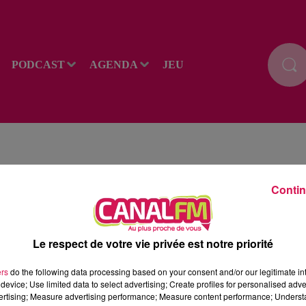
PODCAST
AGENDA
JEU
Contin
Le respect de votre vie privée est notre priorité
ers
do the following data processing based on your consent and/or our legitimate int
device; Use limited data to select advertising; Create profiles for personalised adver
vertising; Measure advertising performance; Measure content performance; Unders
RADIO
INFOS
PODCAST
AGENDA
JE