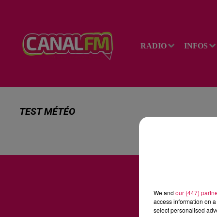
RADIO
INFOS
TEST MÉTÉO
We and
our (447) partn
access information on a 
select personalised ad