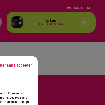
Live :
CANAL FM
La Lune
CHRISTOPHE MAE
uer sans accepter
erest: Store and/or
tising; Use profiles to
tand audiences through
U