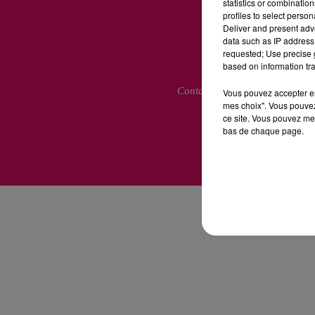
statistics or combinatio
profiles to select person
Deliver and present adv
data such as IP address 
requested; Use precise g
based on information tra
Contactez-nous
Mentions L
Vous pouvez accepter en 
mes choix". Vous pouvez
ce site. Vous pouvez met
bas de chaque page.