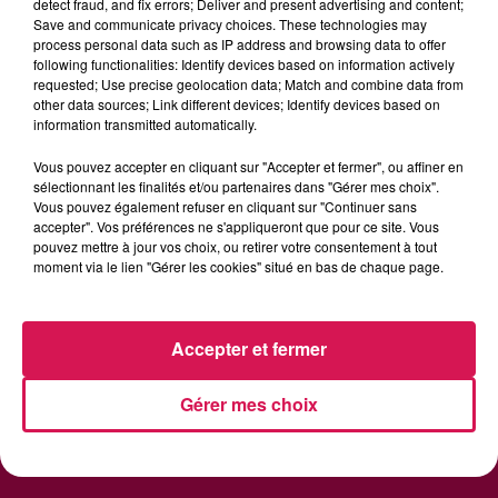
Même
detect fraud, and fix errors; Deliver and present advertising and content;
Save and communicate privacy choices. These technologies may
process personal data such as IP address and browsing data to offer
following functionalities: Identify devices based on information actively
requested; Use precise geolocation data; Match and combine data from
other data sources; Link different devices; Identify devices based on
information transmitted automatically.
Vous pouvez accepter en cliquant sur "Accepter et fermer", ou affiner en
sélectionnant les finalités et/ou partenaires dans "Gérer mes choix".
RADIO
INFOS
PODCAST
Vous pouvez également refuser en cliquant sur "Continuer sans
accepter". Vos préférences ne s'appliqueront que pour ce site. Vous
AGENDA
JEU
pouvez mettre à jour vos choix, ou retirer votre consentement à tout
moment via le lien "Gérer les cookies" situé en bas de chaque page.
Accepter et fermer
Contactez-nous
Mentions Legales
Gérer mes choix
Politique de Confidentialité
Gestion des Cookies
Régie Publicitaire
Plan du site