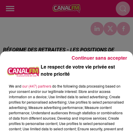
RÉFORME DES RETRAITES - LES POSITIONS DE
TROIS DÉPUTÉS DE L'ASSEMBLÉE NATIONALE
Continuer sans accepter
Le respect de votre vie privée est
Publié : 4 octobre 2022 à 12h00
notre priorité
We and
our (447) partners
do the following data processing based on
1h00
1h00
0h56
0h56
0h54
0h54
your consent and/or our legitimate interest: Store and/or access
information on a device; Use limited data to select advertising; Create
profiles for personalised advertising; Use profiles to select personalised
advertising; Measure advertising performance; Measure content
performance; Understand audiences through statistics or combinations
of data from different sources; Develop and improve services; Create
profiles to personalise content; Use profiles to select personalised
TOVE LO X STROMAE
WILL SMITH
MIKI
content; Use limited data to select content; Ensure security, prevent and
Des Fleurs
Men In Black
Ça Pik Un Peu Quand