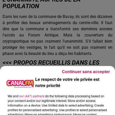
POPULATION
Dans les rues de la commune de Bavay, ils sont des dizaines
à profiter des beaux aménagements du centre-ville. Il faut
dire que la commune a transformé ses dernières années
l'accès au Forum Antique. Mais la couverture du
cryptoportique ne pas vraiment l'unanimité. S'il fallait bien
protéger les vestiges, le fait qu'il ne soit pas vraiment en
phase avec la beauté du lieu a déçu les habitants.
<<< PROPOS RECUEILLIS DANS LES
RUES DE BAVAY : JEANNE, LOUISE,
Continuer sans accepter
CLARA, JUSTINE, VINCENT ET
Le respect de votre vie privée est
BERTRAND :
notre priorité
We and
our (447) partners
do the following data processing based on
your consent and/or our legitimate interest: Store and/or access
information on a device; Use limited data to select advertising; Create
profiles for personalised advertising; Use profiles to select personalised
advertising; Measure advertising performance; Measure content