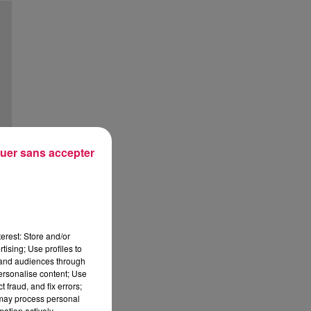
uer sans accepter
erest: Store and/or
tising; Use profiles to
tand audiences through
personalise content; Use
 fraud, and fix errors;
 may process personal
mation actively