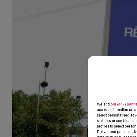
We and
our (447) partn
access information on a 
select personalised ad
statistics or combinatio
profiles to select person
Deliver and present adv
data such as IP address 