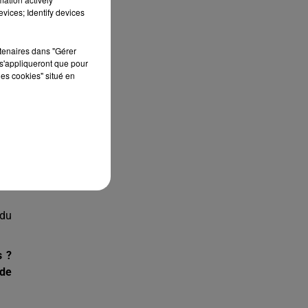
vices; Identify devices
lle
 la
rtenaires dans "Gérer
s'appliqueront que pour
les cookies" situé en
 du
 ce
ité
ers
les
 du
s ?
 de