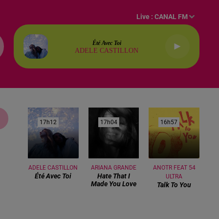
Live :
CANAL FM
Été Avec Toi
ADELE CASTILLON
17h12
17h12
17h04
17h04
16h57
16h57
ADELE CASTILLON
ARIANA GRANDE
ANOTR FEAT 54
Été Avec Toi
Hate That I
ULTRA
Made You Love
Talk To You