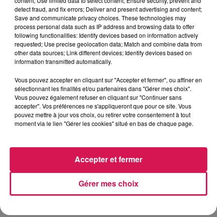
content; Use limited data to select content; Ensure security, prevent and
detect fraud, and fix errors; Deliver and present advertising and content;
Enfin, la troisième et dernière phase prévue pour début
Save and communicate privacy choices. These technologies may
2030, mènera les automobilistes de la route de Mons à
process personal data such as IP address and browsing data to offer
Boussois en rejoignant la Départementale 649 en direction
following functionalities: Identify devices based on information actively
requested; Use precise geolocation data; Match and combine data from
de Boussois.
other data sources; Link different devices; Identify devices based on
information transmitted automatically.
Vous pouvez accepter en cliquant sur "Accepter et fermer", ou affiner en
sélectionnant les finalités et/ou partenaires dans "Gérer mes choix".
Vous pouvez également refuser en cliquant sur "Continuer sans
accepter". Vos préférences ne s'appliqueront que pour ce site. Vous
pouvez mettre à jour vos choix, ou retirer votre consentement à tout
moment via le lien "Gérer les cookies" situé en bas de chaque page.
Accepter et fermer
Gérer mes choix