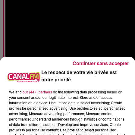
Continuer sans accepter
Le respect de votre vie privée est
notre priorité
We and
our (447) partners
do the following data processing based on
your consent and/or our legitimate interest: Store and/or access
La phase 2
est un tracé en 2x 2 voies qui mènera de
information on a device; Use limited data to select advertising; Create
profiles for personalised advertising; Use profiles to select personalised
Feignies vers la Rue Jean Jaurès, la rue du Grand Bois de
advertising; Measure advertising performance; Measure content
Maubeuge et Mairieux : un tracé de 5,4 kilomètres pour un
performance; Understand audiences through statistics or combinations
coût de 53,5 millions d’euros et des travaux programmés
of data from different sources; Develop and improve services; Create
profiles to personalise content; Use profiles to select personalised
pas avant l’année 2025.