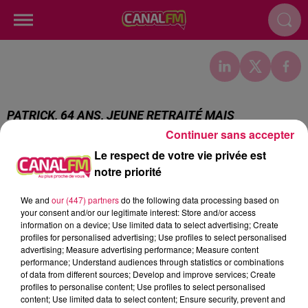
PATRICK, 64 ANS, JEUNE RETRAITÉ MAIS
CONTRAINT DE RETRAVAILLER : « UNE QUESTION DE
Continuer sans accepter
SURVIE »
Le respect de votre vie privée est
notre priorité
Publié : 12 mai 2023 à 12h05
We and
our (447) partners
do the following data processing based on
15h23
15h23
15h19
15h19
15h16
15h16
your consent and/or our legitimate interest: Store and/or access
information on a device; Use limited data to select advertising; Create
profiles for personalised advertising; Use profiles to select personalised
advertising; Measure advertising performance; Measure content
performance; Understand audiences through statistics or combinations
of data from different sources; Develop and improve services; Create
profiles to personalise content; Use profiles to select personalised
content; Use limited data to select content; Ensure security, prevent and
MANON LISA
TOVE LO X STROMAE
BRUNO MARS