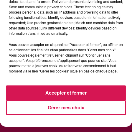
Le Petit Pécheur
Des Fleurs
24k Magic
detect fraud, and fix errors; Deliver and present advertising and content;
Save and communicate privacy choices. These technologies may
process personal data such as IP address and browsing data to offer
following functionalities: Identify devices based on information actively
requested; Use precise geolocation data; Match and combine data from
other data sources; Link different devices; Identify devices based on
information transmitted automatically.
Vous pouvez accepter en cliquant sur "Accepter et fermer", ou affiner en
sélectionnant les finalités et/ou partenaires dans "Gérer mes choix".
RADIO
INFOS
PODCAST
Vous pouvez également refuser en cliquant sur "Continuer sans
accepter". Vos préférences ne s'appliqueront que pour ce site. Vous
AGENDA
JEU
pouvez mettre à jour vos choix, ou retirer votre consentement à tout
moment via le lien "Gérer les cookies" situé en bas de chaque page.
Accepter et fermer
Contactez-nous
Mentions Legales
Gérer mes choix
Politique de Confidentialité
Gestion des Cookies
Régie Publicitaire
Plan du site