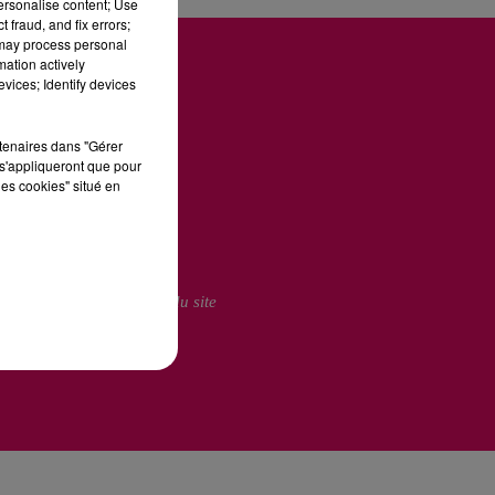
personalise content; Use
 fraud, and fix errors;
 may process personal
mation actively
vices; Identify devices
rtenaires dans "Gérer
U
s'appliqueront que pour
les cookies" situé en
ie Publicitaire
Plan du site