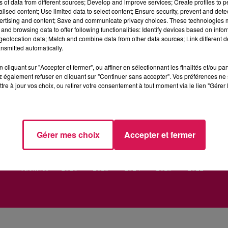
ns of data from different sources; Develop and improve services; Create profiles to 
alised content; Use limited data to select content; Ensure security, prevent and detect
ertising and content; Save and communicate privacy choices. These technologies
and browsing data to offer following functionalities: Identify devices based on infor
eolocation data; Match and combine data from other data sources; Link different de
nsmitted automatically.
cliquant sur "Accepter et fermer", ou affiner en sélectionnant les finalités et/ou pa
RADIO
INFOS
PODCAST
AGENDA
JE
 également refuser en cliquant sur "Continuer sans accepter". Vos préférences ne 
tre à jour vos choix, ou retirer votre consentement à tout moment via le lien "Gérer 
Gérer mes choix
Accepter et fermer
egales
Politique de Confidentialité
Gestion des Cookies
Rég
Archives
2026
2025
2024
2023
2022