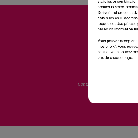
statistics or combinatio
profiles to select person
Deliver and present adv
data such as IP address 
requested; Use precise g
based on information tra
Vous pouvez accepter en 
mes choix". Vous pouvez
ce site. Vous pouvez met
bas de chaque page.
Contactez-nous
Mentions L