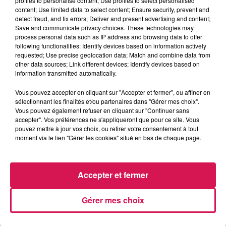
profiles to personalise content; Use profiles to select personalised
content; Use limited data to select content; Ensure security, prevent and
du commun ? Un talent caché ? Un métier insolite ? Parlez-
detect fraud, and fix errors; Deliver and present advertising and content;
nous de vous ici ! *
Save and communicate privacy choices. These technologies may
process personal data such as IP address and browsing data to offer
following functionalities: Identify devices based on information actively
requested; Use precise geolocation data; Match and combine data from
other data sources; Link different devices; Identify devices based on
information transmitted automatically.
Souhaitez-vous recevoir notre actualité ainsi que celle de
nos partenaires ?
*
Vous pouvez accepter en cliquant sur "Accepter et fermer", ou affiner en
sélectionnant les finalités et/ou partenaires dans "Gérer mes choix".
Vous pouvez également refuser en cliquant sur "Continuer sans
Oui
accepter". Vos préférences ne s'appliqueront que pour ce site. Vous
Non
pouvez mettre à jour vos choix, ou retirer votre consentement à tout
moment via le lien "Gérer les cookies" situé en bas de chaque page.
Participer au jeu
Accepter et fermer
Gérer mes choix
LES DERNIERS HITS