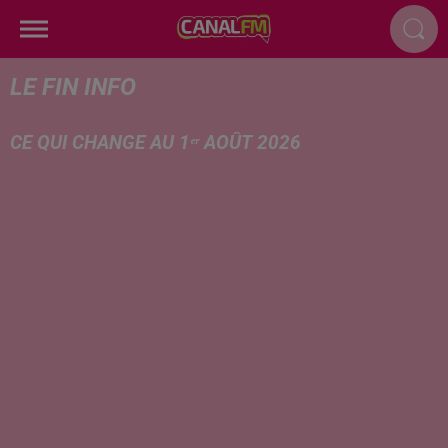
LE FIN INFO
CE QUI CHANGE AU 1ᵉʳ AOÛT 2026