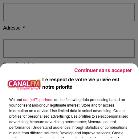
Adresse
*
Code Postal
*
Continuer sans accepter
Le respect de votre vie privée est
notre priorité
We and
our (447) partners
do the following data processing based on
Ville
*
your consent and/or our legitimate interest: Store and/or access
information on a device; Use limited data to select advertising; Create
profiles for personalised advertising; Use profiles to select personalised
advertising; Measure advertising performance; Measure content
performance; Understand audiences through statistics or combinations
of data from different sources; Develop and improve services; Create
Vous avez une anecdote à nous raconter ? Une passion hors