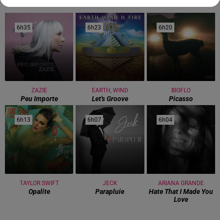
6h35
6h35
6h23
6h23
6h20
6h20
ZAZIE
EARTH, WIND
BIGFLO
Peu Importe
Let's Groove
Picasso
6h13
6h13
6h07
6h07
6h04
6h04
TAYLOR SWIFT
JECK
ARIANA GRANDE
Opalite
Parapluie
Hate That I Made You
Love