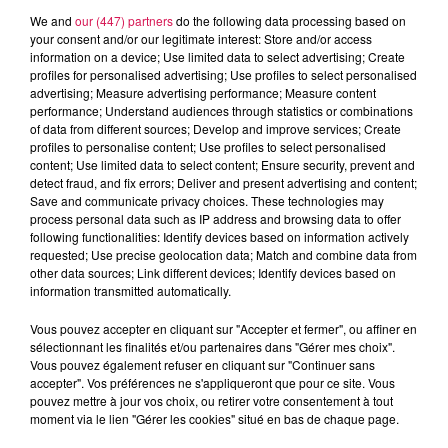
We and
our (447) partners
do the following data processing based on
your consent and/or our legitimate interest: Store and/or access
DÉTOUR D'ÉTÉ À LA BRESSE, AVEC
information on a device; Use limited data to select advertising; Create
ROMANE
profiles for personalised advertising; Use profiles to select personalised
advertising; Measure advertising performance; Measure content
performance; Understand audiences through statistics or combinations
of data from different sources; Develop and improve services; Create
profiles to personalise content; Use profiles to select personalised
content; Use limited data to select content; Ensure security, prevent and
detect fraud, and fix errors; Deliver and present advertising and content;
DÉTOUR D'ÉTÉ DANS LES POUILLES,
Save and communicate privacy choices. These technologies may
AVEC MORGAN
process personal data such as IP address and browsing data to offer
following functionalities: Identify devices based on information actively
requested; Use precise geolocation data; Match and combine data from
other data sources; Link different devices; Identify devices based on
information transmitted automatically.
Vous pouvez accepter en cliquant sur "Accepter et fermer", ou affiner en
DÉTOUR D'ÉTÉ À NOIRMOUTIERS, AVEC
sélectionnant les finalités et/ou partenaires dans "Gérer mes choix".
CORINNE
Vous pouvez également refuser en cliquant sur "Continuer sans
accepter". Vos préférences ne s'appliqueront que pour ce site. Vous
pouvez mettre à jour vos choix, ou retirer votre consentement à tout
moment via le lien "Gérer les cookies" situé en bas de chaque page.