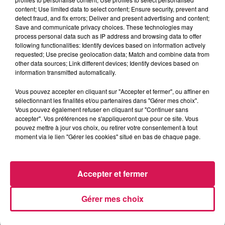
content; Use limited data to select content; Ensure security, prevent and
detect fraud, and fix errors; Deliver and present advertising and content;
Save and communicate privacy choices. These technologies may
process personal data such as IP address and browsing data to offer
following functionalities: Identify devices based on information actively
requested; Use precise geolocation data; Match and combine data from
other data sources; Link different devices; Identify devices based on
information transmitted automatically.
Vous pouvez accepter en cliquant sur "Accepter et fermer", ou affiner en
sélectionnant les finalités et/ou partenaires dans "Gérer mes choix".
Vous pouvez également refuser en cliquant sur "Continuer sans
accepter". Vos préférences ne s'appliqueront que pour ce site. Vous
pouvez mettre à jour vos choix, ou retirer votre consentement à tout
Fin : 30 août 2026
moment via le lien "Gérer les cookies" situé en bas de chaque page.
TITRES DIFFUSÉS
Accepter et fermer
Gérer mes choix
17h31
17h31
17h25
17h25
17h22
17h22