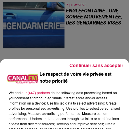
7 juillet 2026
ENGLEFONTAINE : UNE
SOIRÉE MOUVEMENTÉE,
DES GENDARMES VISÉS
Continuer sans accepter
Le respect de votre vie privée est
3
4
5
6
7
8
9
notre priorité
We and
our (447) partners
do the following data processing based on
JEU
your consent and/or our legitimate interest: Store and/or access
information on a device; Use limited data to select advertising; Create
profiles for personalised advertising; Use profiles to select personalised
advertising; Measure advertising performance; Measure content
performance; Understand audiences through statistics or combinations
of data from different sources; Develop and improve services; Create
profiles to personalise content; Use profiles to select personalised