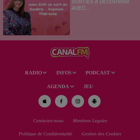
SORTIES À DÉCOUVRIR
AVEC...
04.08.2026 - 3 nouveaux bons
plans sorties à découvrir avec
Avesnois Tourisme
RADIO
INFOS
PODCAST
AGENDA
JEU
Contactez-nous
Mentions Legales
Politique de Confidentialité
Gestion des Cookies