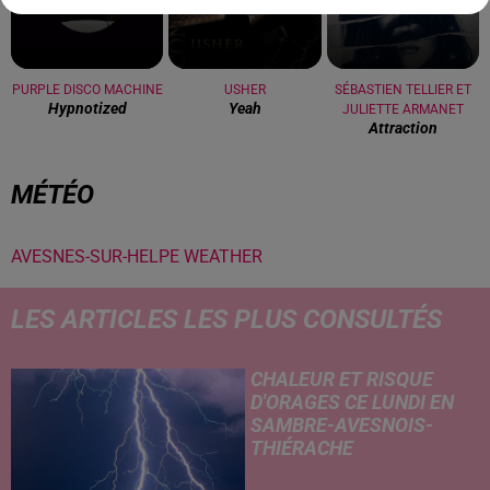
PURPLE DISCO MACHINE
USHER
SÉBASTIEN TELLIER ET
Hypnotized
Yeah
JULIETTE ARMANET
Attraction
MÉTÉO
AVESNES-SUR-HELPE WEATHER
LES ARTICLES LES PLUS CONSULTÉS
CHALEUR ET RISQUE
D'ORAGES CE LUNDI EN
SAMBRE-AVESNOIS-
THIÉRACHE
Un temps typiquement estival