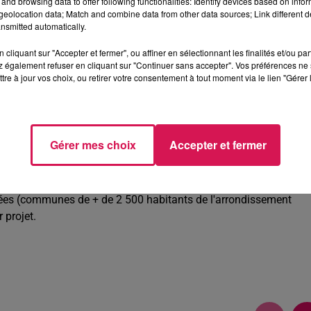
and browsing data to offer following functionalities: Identify devices based on infor
9 min 52 
eolocation data; Match and combine data from other data sources; Link different de
nsmitted automatically.
cliquant sur "Accepter et fermer", ou affiner en sélectionnant les finalités et/ou pa
 également refuser en cliquant sur "Continuer sans accepter". Vos préférences ne 
tre à jour vos choix, ou retirer votre consentement à tout moment via le lien "Gérer 
JAMIN SAINT-HUILE, CANDIDAT À JEUMONT ET
Gérer mes choix
Accepter et fermer
cale se mobilise pour vous aider à y voir plus clair ! Dès ce
tion citoyenne.
osées (communes de + de 2 500 habitants de l'arrondissement
 projet.