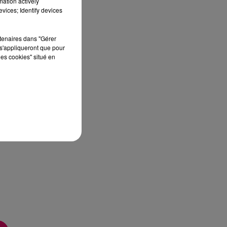
mation actively
sec
vices; Identify devices
rtenaires dans "Gérer
s'appliqueront que pour
les cookies" situé en