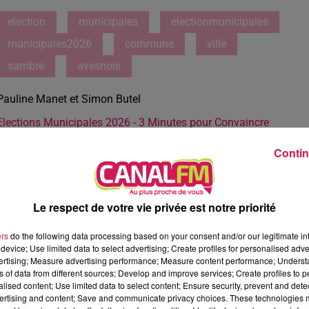
election
municipales
electionmunicipales
municipales2026
commune
ville
sambre
avesnois
Pauline Manet et Simon Butel
Elections Municipales 2026 - 3 Minutes pour Convaincre
Contin
Le respect de votre vie privée est notre priorité
ers
do the following data processing based on your consent and/or our legitimate int
device; Use limited data to select advertising; Create profiles for personalised adver
vertising; Measure advertising performance; Measure content performance; Unders
ns of data from different sources; Develop and improve services; Create profiles to 
alised content; Use limited data to select content; Ensure security, prevent and detect
ertising and content; Save and communicate privacy choices. These technologies