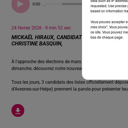
data such as IP address 
0:00
requested; Use precise g
based on information tra
Vous pouvez accepter en 
mes choix". Vous pouvez
24 février 2026 - 9 min 52 sec
ce site. Vous pouvez met
MICKAËL HIRAUX, CANDIDAT À FOURMIES, BEN
bas de chaque page.
CHRISTINE BASQUIN,
À l’approche des élections de mars prochain, votre radio lo
dimanche, découvrez notre nouveau rendez-vous d’informa
Tous les jours, 3 candidats des listes officiellement dép
d'Avesnes-sur-Helpe) prennent la parole pour présenter leur