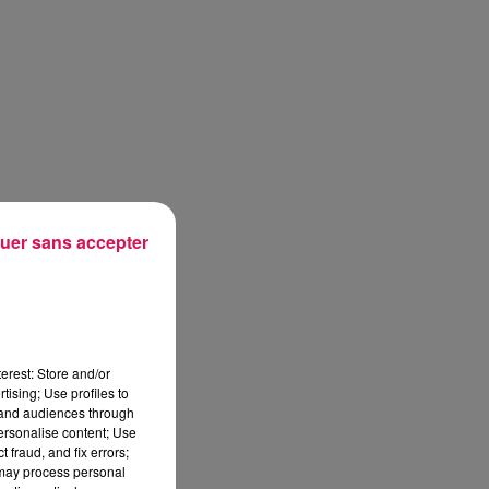
uer sans accepter
erest: Store and/or
tising; Use profiles to
tand audiences through
personalise content; Use
 fraud, and fix errors;
 may process personal