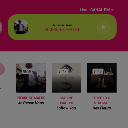
Live :
CANAL FM
Je Pense Vous
PIERRE DE MAERE
8h58
8h58
8h47
8h47
8h43
8h43
PIERRE DE MAERE
IMAGINE
TOVE LO X
Je Pense Vous
DRAGONS
STROMAE
Follow You
Des Fleurs