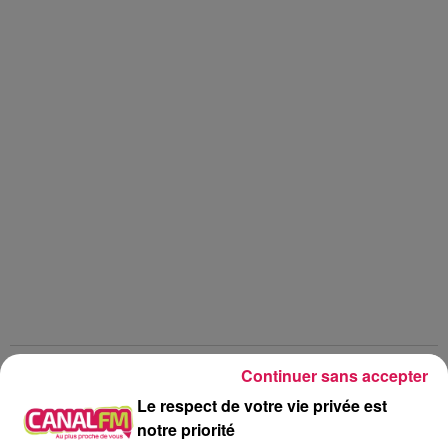
Continuer sans accepter
chansonartificielle
chanson
Le respect de votre vie privée est
artificielle
le reveil de canal fm
notre priorité
chanson atificielle