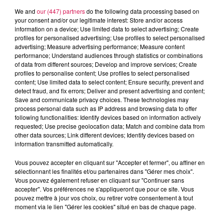
We and
our (447) partners
do the following data processing based on
your consent and/or our legitimate interest: Store and/or access
Angy Mayeux
information on a device; Use limited data to select advertising; Create
profiles for personalised advertising; Use profiles to select personalised
Mercredi 3 juin 2026, "Tous à Bicyclette !" (Spécial
advertising; Measure advertising performance; Measure content
Journée Mondiale du Vélo)
performance; Understand audiences through statistics or combinations
of data from different sources; Develop and improve services; Create
profiles to personalise content; Use profiles to select personalised
0:00
3 min 12 sec
content; Use limited data to select content; Ensure security, prevent and
detect fraud, and fix errors; Deliver and present advertising and content;
Save and communicate privacy choices. These technologies may
process personal data such as IP address and browsing data to offer
following functionalities: Identify devices based on information actively
3 juin 2026 - 3 min 12 sec
requested; Use precise geolocation data; Match and combine data from
MERCREDI 3 JUIN 2026, "TOUS À BICYCLETTE !"
other data sources; Link different devices; Identify devices based on
information transmitted automatically.
(SPÉCIAL JOURNÉE MONDIALE DU VÉLO)
Vous pouvez accepter en cliquant sur "Accepter et fermer", ou affiner en
sélectionnant les finalités et/ou partenaires dans "Gérer mes choix".
Le matin, quand le soleil se lève, il y a une liberté simple qui
Vous pouvez également refuser en cliquant sur "Continuer sans
nous attend... Aujourd'hui, c'est la
Journée mondiale du vélo
accepter". Vos préférences ne s'appliqueront que pour ce site. Vous
pouvez mettre à jour vos choix, ou retirer votre consentement à tout
! Pour l'occasion, Angy et l'intelligence artificielle de Canal
moment via le lien "Gérer les cookies" situé en bas de chaque page.
FM mettent de côté la grisaille et vous proposent un