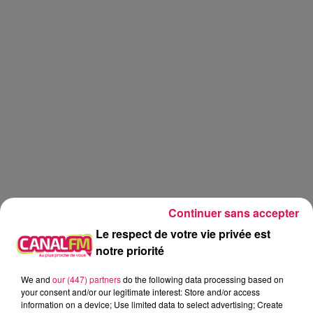
Continuer sans accepter
Le respect de votre vie privée est
notre priorité
Canal fm
Dj
mix
We and
our (447) partners
do the following data processing based on
your consent and/or our legitimate interest: Store and/or access
Lucas GLVL
information on a device; Use limited data to select advertising; Create