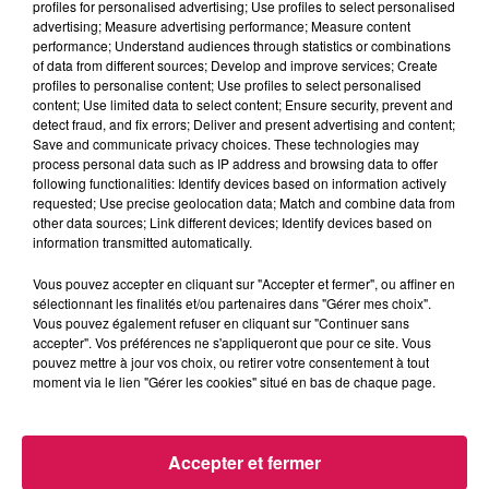
profiles for personalised advertising; Use profiles to select personalised
Lucas GLVL - 30.05.2026 - CLUB'IN CANAL FM 23H
advertising; Measure advertising performance; Measure content
MINUIT
performance; Understand audiences through statistics or combinations
of data from different sources; Develop and improve services; Create
profiles to personalise content; Use profiles to select personalised
0:00
1 h
content; Use limited data to select content; Ensure security, prevent and
detect fraud, and fix errors; Deliver and present advertising and content;
Save and communicate privacy choices. These technologies may
process personal data such as IP address and browsing data to offer
following functionalities: Identify devices based on information actively
31 mai 2026 - 1 h
requested; Use precise geolocation data; Match and combine data from
other data sources; Link different devices; Identify devices based on
LUCAS GLVL - 30.05.2026 - CLUB'IN CANAL FM
information transmitted automatically.
23H MINUIT
Vous pouvez accepter en cliquant sur "Accepter et fermer", ou affiner en
sélectionnant les finalités et/ou partenaires dans "Gérer mes choix".
Retrouvez ici, les MiX joués par Lucas GLVL le samedi de
Vous pouvez également refuser en cliquant sur "Continuer sans
accepter". Vos préférences ne s'appliqueront que pour ce site. Vous
23h à minuit sur Canal fm
pouvez mettre à jour vos choix, ou retirer votre consentement à tout
moment via le lien "Gérer les cookies" situé en bas de chaque page.
Accepter et fermer