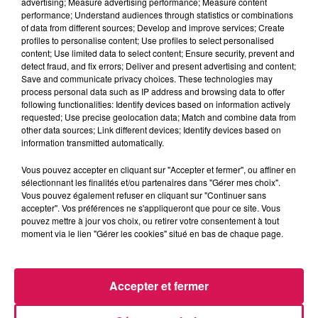
advertising; Measure advertising performance; Measure content
The Hour of Madness by Lucas GLVL
performance; Understand audiences through statistics or combinations
of data from different sources; Develop and improve services; Create
profiles to personalise content; Use profiles to select personalised
0:00
1 h
content; Use limited data to select content; Ensure security, prevent and
detect fraud, and fix errors; Deliver and present advertising and content;
Save and communicate privacy choices. These technologies may
process personal data such as IP address and browsing data to offer
following functionalities: Identify devices based on information actively
12 janvier 2025 - 1 h
requested; Use precise geolocation data; Match and combine data from
other data sources; Link different devices; Identify devices based on
LUCAS GLVL - 24.08.2024 - THE HOUR OF
information transmitted automatically.
MADNESS EP 71
Vous pouvez accepter en cliquant sur "Accepter et fermer", ou affiner en
sélectionnant les finalités et/ou partenaires dans "Gérer mes choix".
Retrouvez ici, les MiX joués par Lucas GLVL le samedi de
Vous pouvez également refuser en cliquant sur "Continuer sans
accepter". Vos préférences ne s'appliqueront que pour ce site. Vous
23h à minuit sur Canal fm
pouvez mettre à jour vos choix, ou retirer votre consentement à tout
moment via le lien "Gérer les cookies" situé en bas de chaque page.
Accepter et fermer