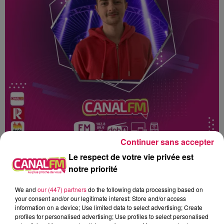
Continuer sans accepter
Le respect de votre vie privée est
notre priorité
We and
our (447) partners
do the following data processing based on
Canal fm
Dj
mix
your consent and/or our legitimate interest: Store and/or access
information on a device; Use limited data to select advertising; Create
Lucas GLVL
profiles for personalised advertising; Use profiles to select personalised