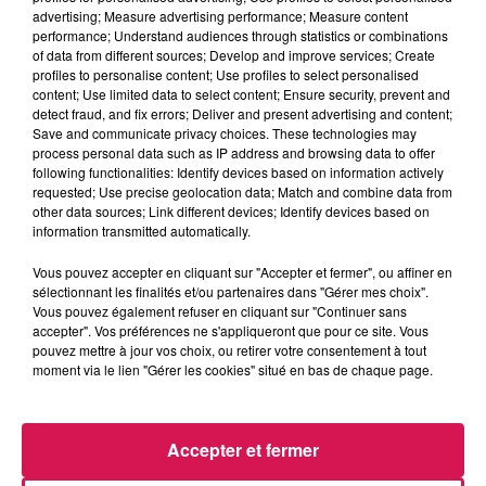
Lucas GLVL - 20.06.2026 - CLUB'IN CANAL FM 23H
advertising; Measure advertising performance; Measure content
performance; Understand audiences through statistics or combinations
00H
of data from different sources; Develop and improve services; Create
profiles to personalise content; Use profiles to select personalised
content; Use limited data to select content; Ensure security, prevent and
0:00
1 h
detect fraud, and fix errors; Deliver and present advertising and content;
Save and communicate privacy choices. These technologies may
process personal data such as IP address and browsing data to offer
following functionalities: Identify devices based on information actively
21 juin 2026 - 1 h
requested; Use precise geolocation data; Match and combine data from
other data sources; Link different devices; Identify devices based on
LUCAS GLVL - 20.06.2026 - CLUB'IN CANAL FM
information transmitted automatically.
23H 00H
Vous pouvez accepter en cliquant sur "Accepter et fermer", ou affiner en
sélectionnant les finalités et/ou partenaires dans "Gérer mes choix".
Vous pouvez également refuser en cliquant sur "Continuer sans
Retrouvez ici, les MiX joués par Lucas GLVL le samedi de
accepter". Vos préférences ne s'appliqueront que pour ce site. Vous
23h à minuit sur Canal fm
pouvez mettre à jour vos choix, ou retirer votre consentement à tout
moment via le lien "Gérer les cookies" situé en bas de chaque page.
Accepter et fermer