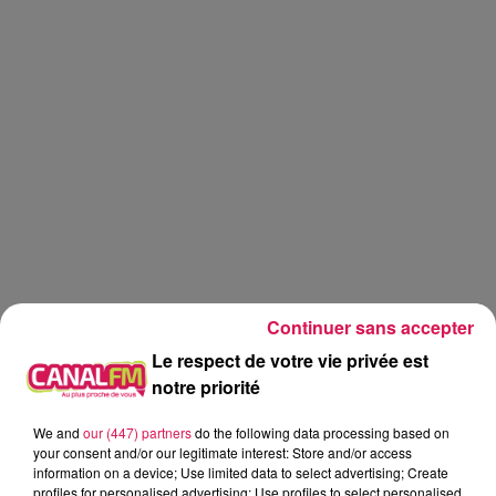
Continuer sans accepter
Le respect de votre vie privée est
notre priorité
Canal fm
Dj
mix
We and
our (447) partners
do the following data processing based on
your consent and/or our legitimate interest: Store and/or access
information on a device; Use limited data to select advertising; Create
Lucas GLVL
profiles for personalised advertising; Use profiles to select personalised