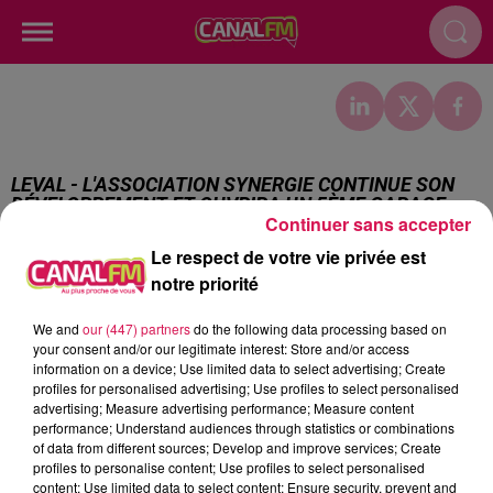
LEVAL - L'ASSOCIATION SYNERGIE CONTINUE SON
DÉVELOPPEMENT ET OUVRIRA UN 5ÈME GARAGE
Continuer sans accepter
SOLIDAIRE DANS L
Le respect de votre vie privée est
notre priorité
Publié : 12 janvier 2023 à 11h54
We and
our (447) partners
do the following data processing based on
18h22
18h22
18h19
18h19
18h10
18h10
your consent and/or our legitimate interest: Store and/or access
information on a device; Use limited data to select advertising; Create
profiles for personalised advertising; Use profiles to select personalised
advertising; Measure advertising performance; Measure content
performance; Understand audiences through statistics or combinations
of data from different sources; Develop and improve services; Create
profiles to personalise content; Use profiles to select personalised
WIZ KHALIFA
AMBRE
TEMPER CITY
content; Use limited data to select content; Ensure security, prevent and