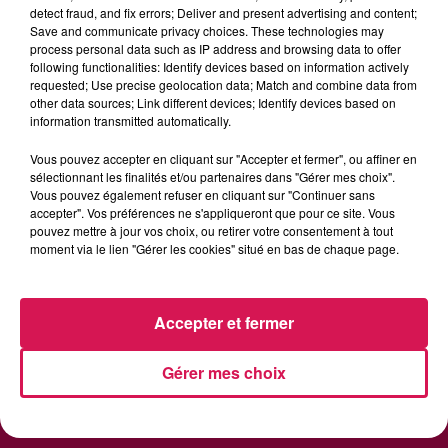
See You Again (feat.
J'me Demande
Self Aware
detect fraud, and fix errors; Deliver and present advertising and content;
Charlie Puth)
Save and communicate privacy choices. These technologies may
process personal data such as IP address and browsing data to offer
following functionalities: Identify devices based on information actively
requested; Use precise geolocation data; Match and combine data from
other data sources; Link different devices; Identify devices based on
information transmitted automatically.
Vous pouvez accepter en cliquant sur "Accepter et fermer", ou affiner en
sélectionnant les finalités et/ou partenaires dans "Gérer mes choix".
RADIO
INFOS
PODCAST
Vous pouvez également refuser en cliquant sur "Continuer sans
accepter". Vos préférences ne s'appliqueront que pour ce site. Vous
pouvez mettre à jour vos choix, ou retirer votre consentement à tout
AGENDA
JEU
moment via le lien "Gérer les cookies" situé en bas de chaque page.
Accepter et fermer
Contactez-nous
Mentions Legales
Gérer mes choix
Politique de Confidentialité
Gestion des Cookies
Régie Publicitaire
Plan du site