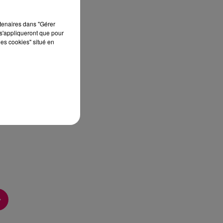
rtenaires dans "Gérer
s'appliqueront que pour
les cookies" situé en
c