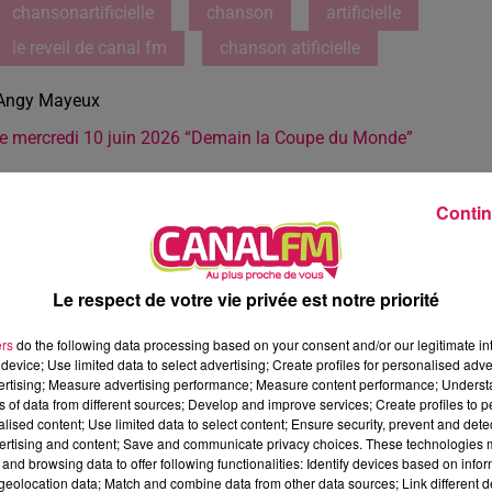
chansonartificielle
chanson
artificielle
le reveil de canal fm
chanson atificielle
Angy Mayeux
le mercredi 10 juin 2026 “Demain la Coupe du Monde”
Contin
Le respect de votre vie privée est notre priorité
ers
do the following data processing based on your consent and/or our legitimate int
device; Use limited data to select advertising; Create profiles for personalised adver
vertising; Measure advertising performance; Measure content performance; Unders
ns of data from different sources; Develop and improve services; Create profiles to 
alised content; Use limited data to select content; Ensure security, prevent and detect
ertising and content; Save and communicate privacy choices. These technologies
and browsing data to offer following functionalities: Identify devices based on infor
eolocation data; Match and combine data from other data sources; Link different de
2 min 49 