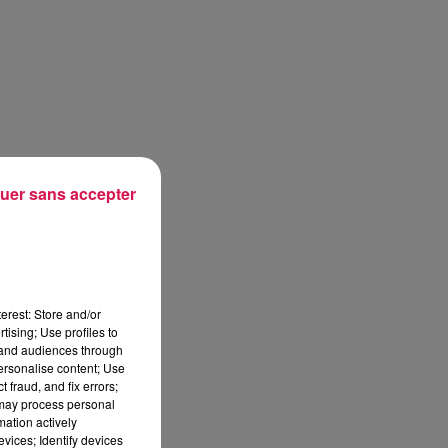
uer sans accepter
erest: Store and/or
tising; Use profiles to
tand audiences through
personalise content; Use
 fraud, and fix errors;
 may process personal
mation actively
vices; Identify devices
sec