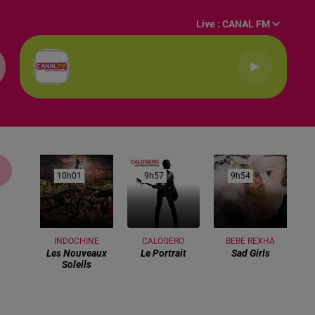
Live :
CANAL FM
10h01
10h01
9h57
9h57
9h54
9h54
INDOCHINE
CALOGERO
BEBE REXHA
Les Nouveaux
Le Portrait
Sad Girls
Soleils