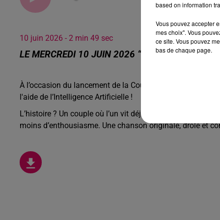
based on information tra
Vous pouvez accepter en 
mes choix". Vous pouvez
10 juin 2026 - 2 min 49 sec
ce site. Vous pouvez met
bas de chaque page.
LE MERCREDI 10 JUIN 2026 “DEMAIN LA COUP
À l’occasion du lancement de la Coupe du monde,
Le Réve
l'aide de l’Intelligence Artificielle !
L’histoire ? Un couple où l’un vit déjà au rythme du foot… 
moins d’enthousiasme. Une chanson originale, drôle et c