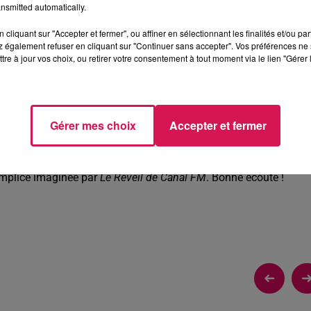
nsmitted automatically.
cliquant sur "Accepter et fermer", ou affiner en sélectionnant les finalités et/ou pa
 également refuser en cliquant sur "Continuer sans accepter". Vos préférences ne 
tre à jour vos choix, ou retirer votre consentement à tout moment via le lien "Gérer 
E DU MONDE”
il de Canal FM
s’amuse avec une création musicale réalisée ave
Gérer mes choix
Accepter et fermer
tandis que l’autre regarde arriver la compétition avec beaucoup
omplice imaginée par
Le Réveil de Canal FM
. Bonne écoute !