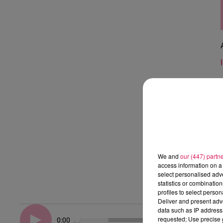
We and
our (447) partn
access information on a 
select personalised ad
statistics or combinatio
profiles to select person
Deliver and present adv
data such as IP address 
requested; Use precise g
0:00