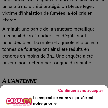
un silo à maïs a été protégé. Un blessé léger,
victime d’inhalation de fumées, a été pris en
charge.
A minuit, une partie de la structure métallique
menaçait de s’effondrer. Les dégâts sont
considérables. Du matériel agricole et plusieurs
tonnes de fourrage ont ainsi été réduits en
cendres en moins de 3h… Une enquête a été
ouverte pour déterminer l’origine du sinistre.
À L'ANTENNE
Continuer sans accepter
Le respect de votre vie privée est
notre priorité