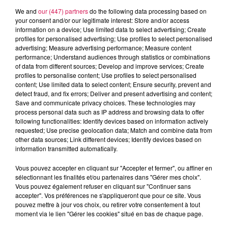
We and
our (447) partners
do the following data processing based on
your consent and/or our legitimate interest: Store and/or access
information on a device; Use limited data to select advertising; Create
profiles for personalised advertising; Use profiles to select personalised
advertising; Measure advertising performance; Measure content
performance; Understand audiences through statistics or combinations
of data from different sources; Develop and improve services; Create
profiles to personalise content; Use profiles to select personalised
content; Use limited data to select content; Ensure security, prevent and
detect fraud, and fix errors; Deliver and present advertising and content;
6h00 - 9h00
Save and communicate privacy choices. These technologies may
Le réveil de Canal FM
process personal data such as IP address and browsing data to offer
following functionalities: Identify devices based on information actively
requested; Use precise geolocation data; Match and combine data from
other data sources; Link different devices; Identify devices based on
information transmitted automatically.
Vous pouvez accepter en cliquant sur "Accepter et fermer", ou affiner en
7h11
7h11
7h08
7h08
6h57
6h57
sélectionnant les finalités et/ou partenaires dans "Gérer mes choix".
Vous pouvez également refuser en cliquant sur "Continuer sans
accepter". Vos préférences ne s'appliqueront que pour ce site. Vous
pouvez mettre à jour vos choix, ou retirer votre consentement à tout
moment via le lien "Gérer les cookies" situé en bas de chaque page.