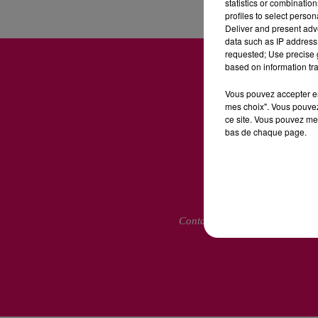
statistics or combinatio
profiles to select person
Deliver and present adv
data such as IP address 
requested; Use precise g
based on information tra
Vous pouvez accepter en 
mes choix". Vous pouvez
ce site. Vous pouvez met
bas de chaque page.
Contactez-nous
Mentions L