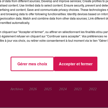
ns of data from different sources; Develop and improve services; Create profiles to 
alised content; Use limited data to select content; Ensure security, prevent and detect
ertising and content; Save and communicate privacy choices. These technologies
and browsing data to offer following functionalities: Identify devices based on infor
eolocation data; Match and combine data from other data sources; Link different de
nsmitted automatically.
cliquant sur "Accepter et fermer", ou affiner en sélectionnant les finalités et/ou pa
 également refuser en cliquant sur "Continuer sans accepter". Vos préférences ne 
tre à jour vos choix, ou retirer votre consentement à tout moment via le lien "Gérer 
RADIO
INFOS
PODCAST
AGENDA
JE
Gérer mes choix
Accepter et fermer
egales
Politique de Confidentialité
Gestion des Cookies
Rég
Archives
2026
2025
2024
2023
2022