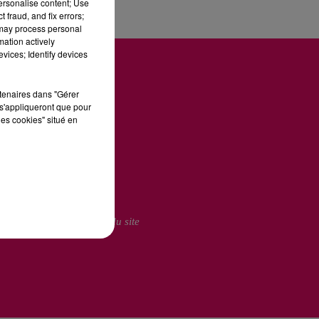
personalise content; Use
 fraud, and fix errors;
 may process personal
mation actively
vices; Identify devices
rtenaires dans "Gérer
s'appliqueront que pour
les cookies" situé en
U
ie Publicitaire
Plan du site