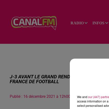
RADIO
INFOS
J-3 AVANT LE GRAND RENDEZ-VOUS POUR L
FRANCE DE FOOTBALL
Publié : 16 décembre 2021 à 12h00
We and
our (447) partn
access information on a 
select personalised ad