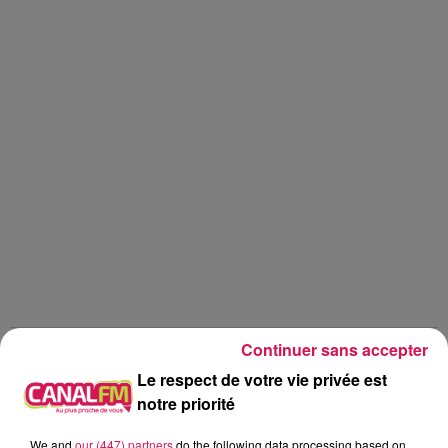
Continuer sans accepter
Détour d'été
Le respect de votre vie privée est
notre priorité
Geoffrey
Détour d été, au Monténégro, avec Guillaume
We and
our (447) partners
do the following data processing based on