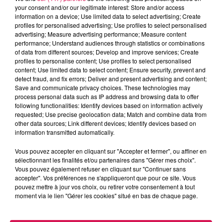
your consent and/or our legitimate interest: Store and/or access
information on a device; Use limited data to select advertising; Create
profiles for personalised advertising; Use profiles to select personalised
0:00
3 min 34 sec
advertising; Measure advertising performance; Measure content
performance; Understand audiences through statistics or combinations
of data from different sources; Develop and improve services; Create
profiles to personalise content; Use profiles to select personalised
22 juillet 2025 - 3 min 34 sec
content; Use limited data to select content; Ensure security, prevent and
detect fraud, and fix errors; Deliver and present advertising and content;
DÉTOUR D ÉTÉ, AU MONTÉNÉGRO, AVEC
Save and communicate privacy choices. These technologies may
GUILLAUME
process personal data such as IP address and browsing data to offer
following functionalities: Identify devices based on information actively
requested; Use precise geolocation data; Match and combine data from
other data sources; Link different devices; Identify devices based on
Bienvenue dans Détour d'été !
information transmitted automatically.
Le podcast qui sent bon les vacances et les escapades
Vous pouvez accepter en cliquant sur "Accepter et fermer", ou affiner en
inattendues.
sélectionnant les finalités et/ou partenaires dans "Gérer mes choix".
Vous pouvez également refuser en cliquant sur "Continuer sans
Ici, ce sont vos voix, vos anecdotes et vos coins préférés qui
accepter". Vos préférences ne s'appliqueront que pour ce site. Vous
nous font voyager.
pouvez mettre à jour vos choix, ou retirer votre consentement à tout
moment via le lien "Gérer les cookies" situé en bas de chaque page.
Préparez vos valises ... ou juste vos écouteurs : on part se
promener au Monténégro, avec Guillaume