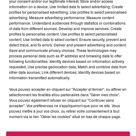
your consent and/or our legitimate interest: Store and/or access
information on a device; Use limited data to select advertising; Create
profiles for personalised advertising; Use profiles to select personalised
0:00
3 min 38 sec
advertising; Measure advertising performance; Measure content
performance; Understand audiences through statistics or combinations
of data from different sources; Develop and improve services; Create
profiles to personalise content; Use profiles to select personalised
content; Use limited data to select content; Ensure security, prevent and
6 juillet 2026 - 3 min 38 sec
detect fraud, and fix errors; Deliver and present advertising and content;
Save and communicate privacy choices. These technologies may
DÉTOUR D'ÉTÉ AU MAROC, AVEC EMELINE
process personal data such as IP address and browsing data to offer
following functionalities: Identify devices based on information actively
requested; Use precise geolocation data; Match and combine data from
Bienvenue dans Détour d'été !
other data sources; Link different devices; Identify devices based on
information transmitted automatically.
Le podcast qui sent bon les vacances et les escapades
inattendues.
Vous pouvez accepter en cliquant sur "Accepter et fermer", ou affiner en
sélectionnant les finalités et/ou partenaires dans "Gérer mes choix".
Ici, ce sont vos voix, vos anecdotes et vos coins préférés qui
Vous pouvez également refuser en cliquant sur "Continuer sans
nous font voyager.
accepter". Vos préférences ne s'appliqueront que pour ce site. Vous
pouvez mettre à jour vos choix, ou retirer votre consentement à tout
Préparez vos valises ... ou juste vos écouteurs : on part se
moment via le lien "Gérer les cookies" situé en bas de chaque page.
promener au Maroc, avec Emeline