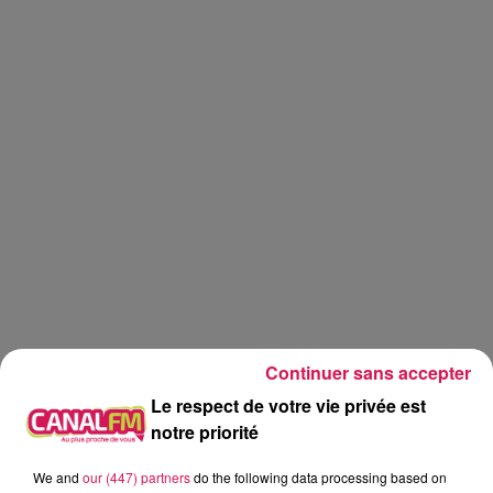
Continuer sans accepter
Détour d'été
Le respect de votre vie privée est
notre priorité
Geoffrey
We and
our (447) partners
do the following data processing based on
Détour d'été au Maroc, avec Emeline