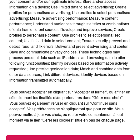
your consent and/or our legitimate interest: Store and/or access
information on a device; Use limited data to select advertising; Create
profiles for personalised advertising; Use profiles to select personalised
0:00
3 min 12 sec
advertising; Measure advertising performance; Measure content
performance; Understand audiences through statistics or combinations
of data from different sources; Develop and improve services; Create
profiles to personalise content; Use profiles to select personalised
content; Use limited data to select content; Ensure security, prevent and
8 juillet 2026 - 3 min 12 sec
detect fraud, and fix errors; Deliver and present advertising and content;
Save and communicate privacy choices. These technologies may
DÉTOUR D'ÉTÉ À FELLERIES, AVEC LAURENCE
process personal data such as IP address and browsing data to offer
following functionalities: Identify devices based on information actively
requested; Use precise geolocation data; Match and combine data from
Bienvenue dans Détour d'été !
other data sources; Link different devices; Identify devices based on
information transmitted automatically.
Le podcast qui sent bon les vacances et les escapades
inattendues.
Vous pouvez accepter en cliquant sur "Accepter et fermer", ou affiner en
sélectionnant les finalités et/ou partenaires dans "Gérer mes choix".
Ici, ce sont vos voix, vos anecdotes et vos coins préférés qui
Vous pouvez également refuser en cliquant sur "Continuer sans
nous font voyager.
accepter". Vos préférences ne s'appliqueront que pour ce site. Vous
pouvez mettre à jour vos choix, ou retirer votre consentement à tout
Préparez vos valises ... ou juste vos écouteurs : on part se
moment via le lien "Gérer les cookies" situé en bas de chaque page.
promener à Felleries, avec Laurence