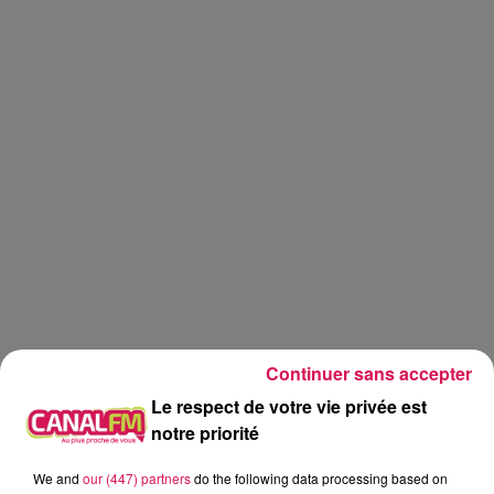
Continuer sans accepter
Détour d'été
Le respect de votre vie privée est
notre priorité
Geoffrey
We and
our (447) partners
do the following data processing based on
Détour d'été à Felleries, avec Laurence