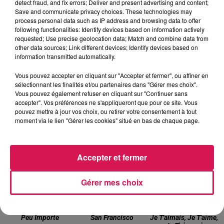
detect fraud, and fix errors; Deliver and present advertising and content;
Save and communicate privacy choices. These technologies may
process personal data such as IP address and browsing data to offer
following functionalities: Identify devices based on information actively
27 mai 2024 - 3 min 40 sec
requested; Use precise geolocation data; Match and combine data from
other data sources; Link different devices; Identify devices based on
AUJOURD'HUI, 27.05.2024, GATEAU AUX PATATES
information transmitted automatically.
DOUCES
Vous pouvez accepter en cliquant sur "Accepter et fermer", ou affiner en
sélectionnant les finalités et/ou partenaires dans "Gérer mes choix".
Vous pouvez également refuser en cliquant sur "Continuer sans
accepter". Vos préférences ne s'appliqueront que pour ce site. Vous
pouvez mettre à jour vos choix, ou retirer votre consentement à tout
moment via le lien "Gérer les cookies" situé en bas de chaque page.
17h43
17h43
17h38
17h38
17h34
17h34
Accepter et fermer
Gérer mes choix
ZAZIE
SOUND OF LEGEND
FRANCIS CABREL
Peu Importe
San Francisco
Je T'aimais, Je T'aime,