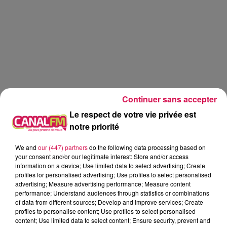
Continuer sans accepter
Le respect de votre vie privée est
notre priorité
We and
our (447) partners
do the following data processing based on
your consent and/or our legitimate interest: Store and/or access
information on a device; Use limited data to select advertising; Create
profiles for personalised advertising; Use profiles to select personalised
advertising; Measure advertising performance; Measure content
performance; Understand audiences through statistics or combinations
Les Recettes de Mamie Coquillette
of data from different sources; Develop and improve services; Create
profiles to personalise content; Use profiles to select personalised
content; Use limited data to select content; Ensure security, prevent and
0:00
3 min 40 sec