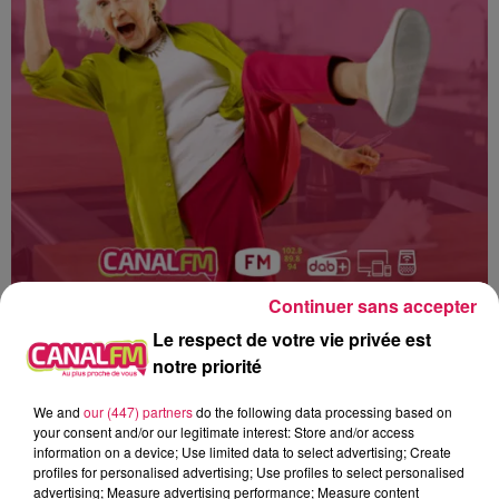
Continuer sans accepter
Le respect de votre vie privée est
notre priorité
Canal FM
We and
our (447) partners
do the following data processing based on
your consent and/or our legitimate interest: Store and/or access
information on a device; Use limited data to select advertising; Create
Geoffrey Deloux
profiles for personalised advertising; Use profiles to select personalised
advertising; Measure advertising performance; Measure content
Aujourd'hui, 25.05.2026, Ratatouille de mamie