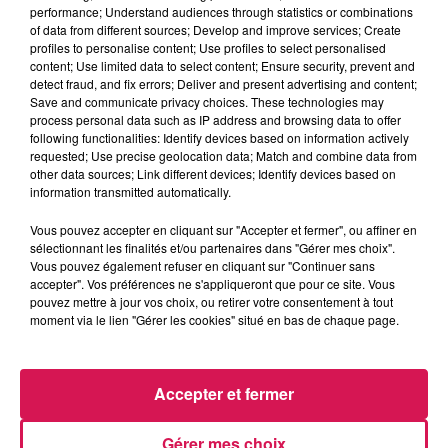
performance; Understand audiences through statistics or combinations
of data from different sources; Develop and improve services; Create
profiles to personalise content; Use profiles to select personalised
0:00
3 min 22 sec
content; Use limited data to select content; Ensure security, prevent and
detect fraud, and fix errors; Deliver and present advertising and content;
Save and communicate privacy choices. These technologies may
process personal data such as IP address and browsing data to offer
25 mai 2026 - 3 min 22 sec
following functionalities: Identify devices based on information actively
requested; Use precise geolocation data; Match and combine data from
AUJOURD'HUI, 25.05.2026, RATATOUILLE DE
other data sources; Link different devices; Identify devices based on
MAMIE
information transmitted automatically.
Vous pouvez accepter en cliquant sur "Accepter et fermer", ou affiner en
sélectionnant les finalités et/ou partenaires dans "Gérer mes choix".
Du lundi au vendredi à 11h45, Mamie Coquillette retrouve
Vous pouvez également refuser en cliquant sur "Continuer sans
Geoffrey pour une recette de cuisine à sa manière
accepter". Vos préférences ne s'appliqueront que pour ce site. Vous
pouvez mettre à jour vos choix, ou retirer votre consentement à tout
moment via le lien "Gérer les cookies" situé en bas de chaque page.
Accepter et fermer
Gérer mes choix