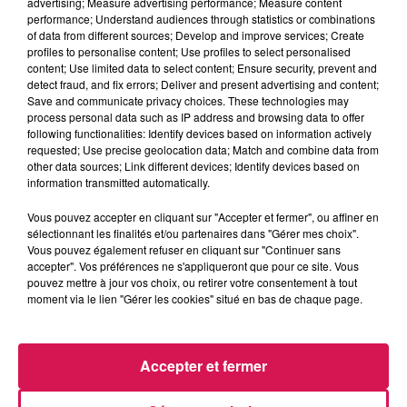
advertising; Measure advertising performance; Measure content
performance; Understand audiences through statistics or combinations
of data from different sources; Develop and improve services; Create
0:00
2 min 25 sec
profiles to personalise content; Use profiles to select personalised
content; Use limited data to select content; Ensure security, prevent and
detect fraud, and fix errors; Deliver and present advertising and content;
Save and communicate privacy choices. These technologies may
process personal data such as IP address and browsing data to offer
21 mai 2026 - 2 min 25 sec
following functionalities: Identify devices based on information actively
requested; Use precise geolocation data; Match and combine data from
AUJOURD'HUI, 21.05.2026, CAILLES ROTIES AU
other data sources; Link different devices; Identify devices based on
FOIN
information transmitted automatically.
Vous pouvez accepter en cliquant sur "Accepter et fermer", ou affiner en
Du lundi au vendredi à 11h45, Mamie Coquillette retrouve
sélectionnant les finalités et/ou partenaires dans "Gérer mes choix".
Vous pouvez également refuser en cliquant sur "Continuer sans
Geoffrey pour une recette de cuisine à sa manière
accepter". Vos préférences ne s'appliqueront que pour ce site. Vous
pouvez mettre à jour vos choix, ou retirer votre consentement à tout
moment via le lien "Gérer les cookies" situé en bas de chaque page.
Accepter et fermer