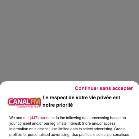
Continuer sans accepter
Le respect de votre vie privée est
notre priorité
Canal FM
We and
our (447) partners
do the following data processing based on
your consent and/or our legitimate interest: Store and/or access
Geoffrey Deloux
information on a device; Use limited data to select advertising; Create
profiles for personalised advertising; Use profiles to select personalised
Aujourd'hui, 21.05.2026, Cailles roties au foin