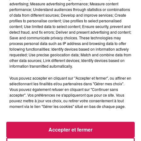
advertising; Measure advertising performance; Measure content
Aujourd'hui, 18.06.2026, Burrata sur cerises roties
performance; Understand audiences through statistics or combinations
of data from different sources; Develop and improve services; Create
profiles to personalise content; Use profiles to select personalised
0:00
4 min 3 sec
content; Use limited data to select content; Ensure security, prevent and
detect fraud, and fix errors; Deliver and present advertising and content;
Save and communicate privacy choices. These technologies may
process personal data such as IP address and browsing data to offer
18 juin 2026 - 4 min 3 sec
following functionalities: Identify devices based on information actively
requested; Use precise geolocation data; Match and combine data from
AUJOURD'HUI, 18.06.2026, BURRATA SUR
other data sources; Link different devices; Identify devices based on
CERISES ROTIES
information transmitted automatically.
Vous pouvez accepter en cliquant sur "Accepter et fermer", ou affiner en
sélectionnant les finalités et/ou partenaires dans "Gérer mes choix".
Du lundi au vendredi à 11h45, Mamie Coquillette retrouve
Vous pouvez également refuser en cliquant sur "Continuer sans
Geoffrey pour une recette de cuisine à sa manière
accepter". Vos préférences ne s'appliqueront que pour ce site. Vous
pouvez mettre à jour vos choix, ou retirer votre consentement à tout
moment via le lien "Gérer les cookies" situé en bas de chaque page.
Accepter et fermer