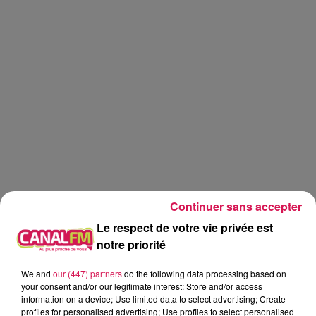
Continuer sans accepter
Le respect de votre vie privée est
notre priorité
Canal FM
We and
our (447) partners
do the following data processing based on
your consent and/or our legitimate interest: Store and/or access
information on a device; Use limited data to select advertising; Create
Geoffrey Deloux
profiles for personalised advertising; Use profiles to select personalised