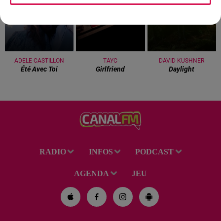
ADELE CASTILLON
TAYC
DAVID KUSHNER
Été Avec Toi
Girlfriend
Daylight
RADIO
INFOS
PODCAST
AGENDA
JEU