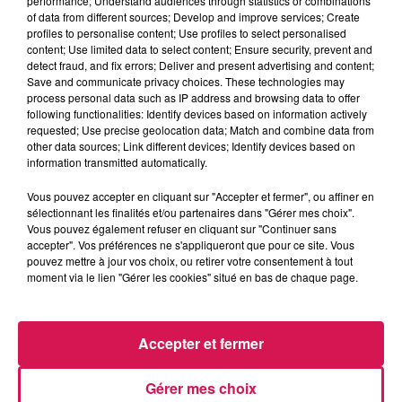
performance; Understand audiences through statistics or combinations
of data from different sources; Develop and improve services; Create
profiles to personalise content; Use profiles to select personalised
0:00
3 min 14 sec
content; Use limited data to select content; Ensure security, prevent and
detect fraud, and fix errors; Deliver and present advertising and content;
Save and communicate privacy choices. These technologies may
process personal data such as IP address and browsing data to offer
following functionalities: Identify devices based on information actively
17 juin 2026 - 3 min 14 sec
requested; Use precise geolocation data; Match and combine data from
other data sources; Link different devices; Identify devices based on
AUJOURD'HUI, 17.06.2026, LE CHICHI FRÉGI
information transmitted automatically.
Vous pouvez accepter en cliquant sur "Accepter et fermer", ou affiner en
Du lundi au vendredi à 11h45, Mamie Coquillette retrouve
sélectionnant les finalités et/ou partenaires dans "Gérer mes choix".
Geoffrey pour une recette de cuisine à sa manière
Vous pouvez également refuser en cliquant sur "Continuer sans
accepter". Vos préférences ne s'appliqueront que pour ce site. Vous
pouvez mettre à jour vos choix, ou retirer votre consentement à tout
moment via le lien "Gérer les cookies" situé en bas de chaque page.
Accepter et fermer
Gérer mes choix
6h18
6h18
6h10
6h10
6h07
6h07