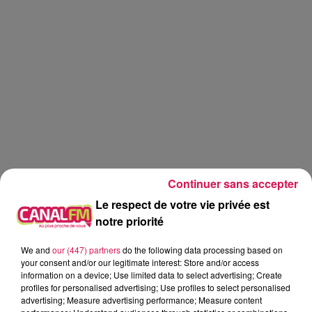
Continuer sans accepter
Le respect de votre vie privée est
notre priorité
We and
our (447) partners
do the following data processing based on
Canal FM
your consent and/or our legitimate interest: Store and/or access
information on a device; Use limited data to select advertising; Create
Geoffrey Deloux
profiles for personalised advertising; Use profiles to select personalised
advertising; Measure advertising performance; Measure content
Aujourd'hui, 17.06.2026, Le chichi frégi