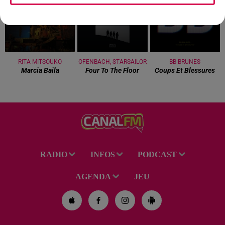
RITA MITSOUKO
OFENBACH, STARSAILOR
BB BRUNES
Marcia Baila
Four To The Floor
Coups Et Blessures
RADIO
INFOS
PODCAST
AGENDA
JEU