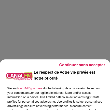
Continuer sans accepter
Le respect de votre vie privée est
notre priorité
We and
our (447) partners
do the following data processing based on
Canal FM
your consent and/or our legitimate interest: Store and/or access
information on a device; Use limited data to select advertising; Create
Geoffrey Deloux
profiles for personalised advertising; Use profiles to select personalised
advertising; Measure advertising performance; Measure content
Aujourd'hui, 12.05.2026, le roti de mamie