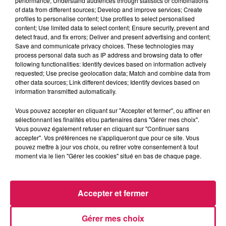
performance; Understand audiences through statistics or combinations
of data from different sources; Develop and improve services; Create
profiles to personalise content; Use profiles to select personalised
0:00
4 min 20 sec
content; Use limited data to select content; Ensure security, prevent and
detect fraud, and fix errors; Deliver and present advertising and content;
Save and communicate privacy choices. These technologies may
process personal data such as IP address and browsing data to offer
following functionalities: Identify devices based on information actively
12 mai 2026 - 4 min 20 sec
requested; Use precise geolocation data; Match and combine data from
other data sources; Link different devices; Identify devices based on
AUJOURD'HUI, 12.05.2026, LE ROTI DE MAMIE
information transmitted automatically.
Vous pouvez accepter en cliquant sur "Accepter et fermer", ou affiner en
Du lundi au vendredi à 11h45, Mamie Coquillette retrouve
sélectionnant les finalités et/ou partenaires dans "Gérer mes choix".
Geoffrey pour une recette de cuisine à sa manière
Vous pouvez également refuser en cliquant sur "Continuer sans
accepter". Vos préférences ne s'appliqueront que pour ce site. Vous
pouvez mettre à jour vos choix, ou retirer votre consentement à tout
moment via le lien "Gérer les cookies" situé en bas de chaque page.
Accepter et fermer
Gérer mes choix
20h38
20h38
20h35
20h35
20h31
20h31