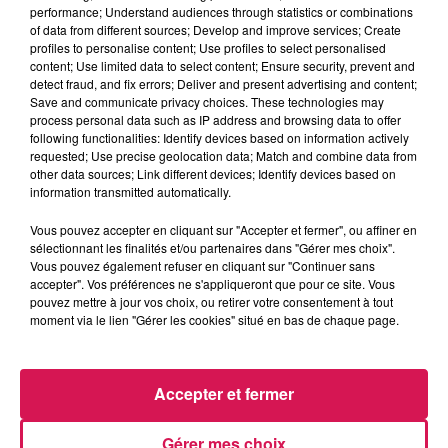
performance; Understand audiences through statistics or combinations
of data from different sources; Develop and improve services; Create
profiles to personalise content; Use profiles to select personalised
0:00
3 min 47 sec
content; Use limited data to select content; Ensure security, prevent and
detect fraud, and fix errors; Deliver and present advertising and content;
Save and communicate privacy choices. These technologies may
process personal data such as IP address and browsing data to offer
7 novembre 2024 - 3 min 47 sec
following functionalities: Identify devices based on information actively
requested; Use precise geolocation data; Match and combine data from
AUJOURD'HUI, 07.11.2024, BLANQUETTE DE
other data sources; Link different devices; Identify devices based on
POULET
information transmitted automatically.
Vous pouvez accepter en cliquant sur "Accepter et fermer", ou affiner en
sélectionnant les finalités et/ou partenaires dans "Gérer mes choix".
Du lundi au vendredi à 11h45, Mamie Coquillette retrouve
Vous pouvez également refuser en cliquant sur "Continuer sans
Geoffrey pour une recette de cuisine à sa manière
accepter". Vos préférences ne s'appliqueront que pour ce site. Vous
pouvez mettre à jour vos choix, ou retirer votre consentement à tout
moment via le lien "Gérer les cookies" situé en bas de chaque page.
Accepter et fermer
Gérer mes choix