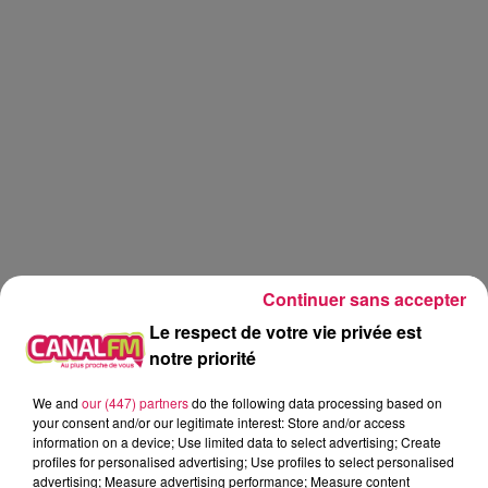
Continuer sans accepter
Le respect de votre vie privée est
notre priorité
Canal FM
We and
our (447) partners
do the following data processing based on
your consent and/or our legitimate interest: Store and/or access
information on a device; Use limited data to select advertising; Create
Geoffrey Deloux
profiles for personalised advertising; Use profiles to select personalised
advertising; Measure advertising performance; Measure content
Les Recettes de Mamie Coquillette