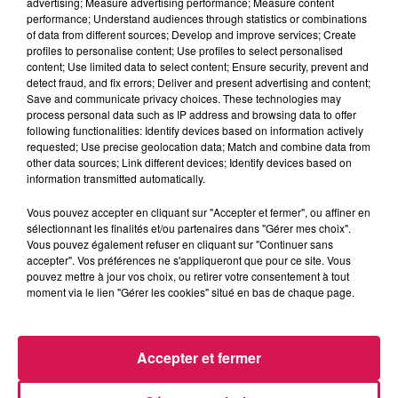
advertising; Measure advertising performance; Measure content
Les Recettes de Mamie Coquillette
performance; Understand audiences through statistics or combinations
of data from different sources; Develop and improve services; Create
profiles to personalise content; Use profiles to select personalised
0:00
2 min 43 sec
content; Use limited data to select content; Ensure security, prevent and
detect fraud, and fix errors; Deliver and present advertising and content;
Save and communicate privacy choices. These technologies may
process personal data such as IP address and browsing data to offer
following functionalities: Identify devices based on information actively
5 novembre 2024 - 2 min 43 sec
requested; Use precise geolocation data; Match and combine data from
other data sources; Link different devices; Identify devices based on
AUJOURD'HUI, 05.11.2024, TATIN DE POMMES AU
information transmitted automatically.
BOUDIN NOIR
Vous pouvez accepter en cliquant sur "Accepter et fermer", ou affiner en
sélectionnant les finalités et/ou partenaires dans "Gérer mes choix".
Du lundi au vendredi à 11h45, Mamie Coquillette retrouve
Vous pouvez également refuser en cliquant sur "Continuer sans
accepter". Vos préférences ne s'appliqueront que pour ce site. Vous
Geoffrey pour une recette de cuisine à sa manière
pouvez mettre à jour vos choix, ou retirer votre consentement à tout
moment via le lien "Gérer les cookies" situé en bas de chaque page.
Accepter et fermer