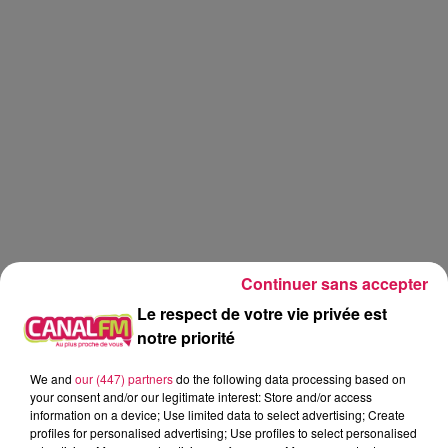
Continuer sans accepter
Le respect de votre vie privée est
notre priorité
We and
our (447) partners
do the following data processing based on
Canal FM
your consent and/or our legitimate interest: Store and/or access
information on a device; Use limited data to select advertising; Create
Geoffrey Deloux
profiles for personalised advertising; Use profiles to select personalised