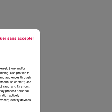
uer sans accepter
erest: Store and/or
tising; Use profiles to
tand audiences through
personalise content; Use
 fraud, and fix errors;
 may process personal
mation actively
vices; Identify devices
sec