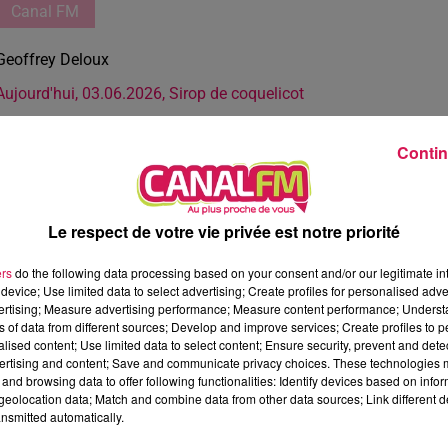
Canal FM
Geoffrey Deloux
Aujourd'hui, 03.06.2026, Sirop de coquelicot
Contin
Le respect de votre vie privée est notre priorité
ers
do the following data processing based on your consent and/or our legitimate int
device; Use limited data to select advertising; Create profiles for personalised adver
vertising; Measure advertising performance; Measure content performance; Unders
ns of data from different sources; Develop and improve services; Create profiles to 
alised content; Use limited data to select content; Ensure security, prevent and detect
ertising and content; Save and communicate privacy choices. These technologies
and browsing data to offer following functionalities: Identify devices based on infor
eolocation data; Match and combine data from other data sources; Link different de
nsmitted automatically.
1 min 51 