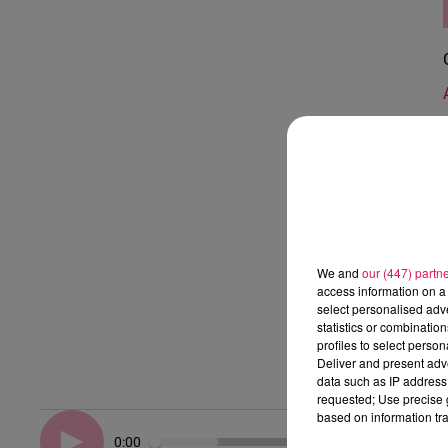
We and
our (447) partn
access information on a 
select personalised ad
statistics or combinatio
profiles to select person
Deliver and present adv
data such as IP address 
requested; Use precise g
based on information tra
0:00