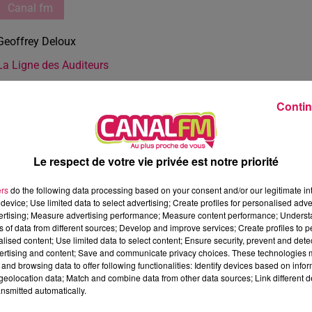
Canal fm
Geoffrey Deloux
La Ligne des Auditeurs
Contin
Le respect de votre vie privée est notre priorité
ers
do the following data processing based on your consent and/or our legitimate int
device; Use limited data to select advertising; Create profiles for personalised adver
vertising; Measure advertising performance; Measure content performance; Unders
ns of data from different sources; Develop and improve services; Create profiles to 
alised content; Use limited data to select content; Ensure security, prevent and detect
ertising and content; Save and communicate privacy choices. These technologies
and browsing data to offer following functionalities: Identify devices based on infor
eolocation data; Match and combine data from other data sources; Link different de
nsmitted automatically.
2 min 35 