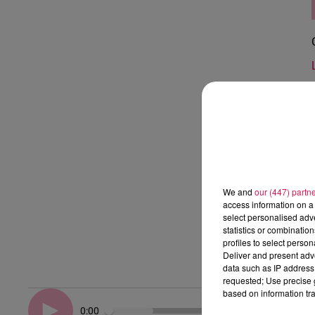
We and
our (447) partn
access information on a 
select personalised ad
statistics or combinatio
profiles to select person
Deliver and present adv
data such as IP address 
requested; Use precise g
based on information tra
0:00