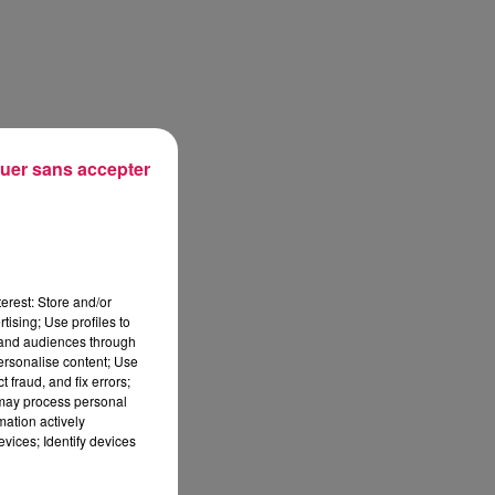
uer sans accepter
erest: Store and/or
tising; Use profiles to
tand audiences through
personalise content; Use
 fraud, and fix errors;
 may process personal
mation actively
vices; Identify devices
sec