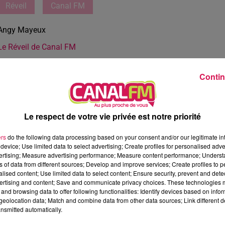
Réveil
Canal FM
Angy Mayeux
Le Réveil de Canal FM
Contin
Le respect de votre vie privée est notre priorité
ers
do the following data processing based on your consent and/or our legitimate int
device; Use limited data to select advertising; Create profiles for personalised adver
vertising; Measure advertising performance; Measure content performance; Unders
ns of data from different sources; Develop and improve services; Create profiles to 
alised content; Use limited data to select content; Ensure security, prevent and detect
ertising and content; Save and communicate privacy choices. These technologies
and browsing data to offer following functionalities: Identify devices based on infor
eolocation data; Match and combine data from other data sources; Link different de
nsmitted automatically.
1 min 14 