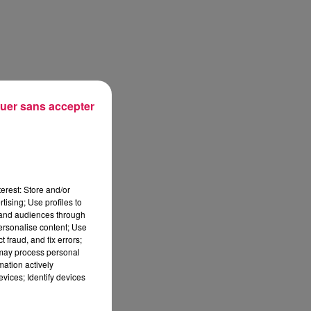
uer sans accepter
erest: Store and/or
tising; Use profiles to
tand audiences through
personalise content; Use
 fraud, and fix errors;
 may process personal
mation actively
vices; Identify devices
sec