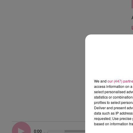
We and
our (447) partn
access information on a 
select personalised ad
statistics or combinatio
profiles to select person
Deliver and present adv
data such as IP address 
requested; Use precise g
based on information tra
0:00