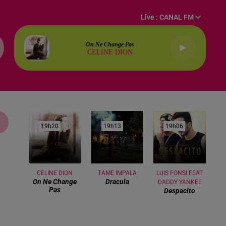
Live :
CANAL FM
On Ne Change Pas
CELINE DION
19h20
19h20
19h13
19h13
19h06
19h06
CELINE DION
TAME IMPALA
LUIS FONSI FEAT
On Ne Change
Dracula
DADDY YANKEE
Pas
Despacito