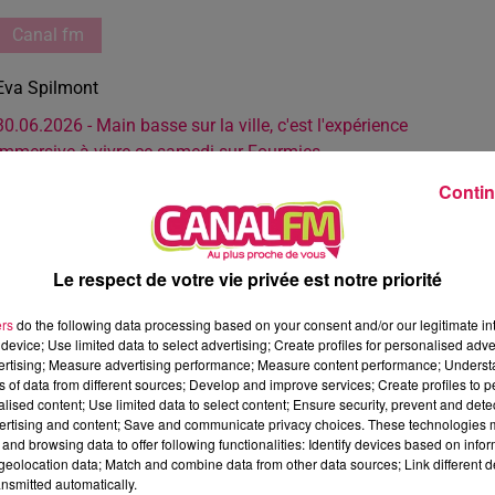
Canal fm
Eva Spilmont
30.06.2026 - Main basse sur la ville, c'est l'expérience
immersive à vivre ce samedi sur Fourmies
Contin
Le respect de votre vie privée est notre priorité
ers
do the following data processing based on your consent and/or our legitimate int
device; Use limited data to select advertising; Create profiles for personalised adver
vertising; Measure advertising performance; Measure content performance; Unders
ns of data from different sources; Develop and improve services; Create profiles to 
alised content; Use limited data to select content; Ensure security, prevent and detect
ertising and content; Save and communicate privacy choices. These technologies
and browsing data to offer following functionalities: Identify devices based on infor
eolocation data; Match and combine data from other data sources; Link different de
nsmitted automatically.