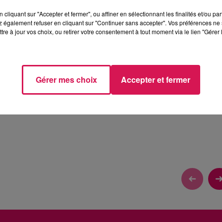
3 min 22 
cliquant sur "Accepter et fermer", ou affiner en sélectionnant les finalités et/ou pa
 également refuser en cliquant sur "Continuer sans accepter". Vos préférences ne 
tre à jour vos choix, ou retirer votre consentement à tout moment via le lien "Gérer 
T L'EXPÉRIENCE IMMERSIVE À VIVRE CE SAMEDI SUR
Gérer mes choix
Accepter et fermer
tions et Eva, découvrons les évènements dans notre région.