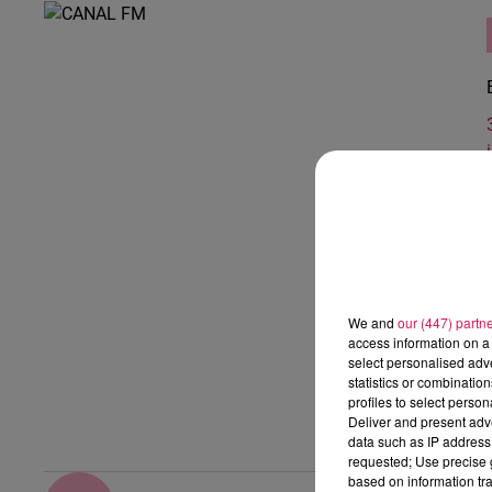
We and
our (447) partn
access information on a 
select personalised ad
statistics or combinatio
profiles to select person
Deliver and present adv
data such as IP address 
requested; Use precise g
based on information tra