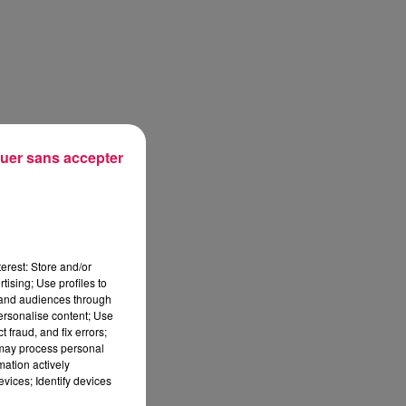
uer sans accepter
erest: Store and/or
tising; Use profiles to
tand audiences through
personalise content; Use
 fraud, and fix errors;
 may process personal
mation actively
vices; Identify devices