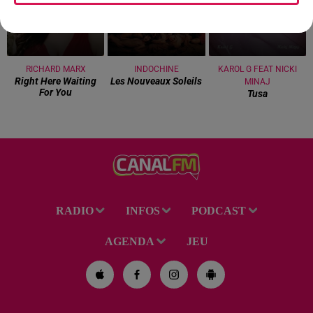
RICHARD MARX
INDOCHINE
KAROL G FEAT NICKI
Right Here Waiting
Les Nouveaux Soleils
MINAJ
For You
Tusa
RADIO
INFOS
PODCAST
AGENDA
JEU