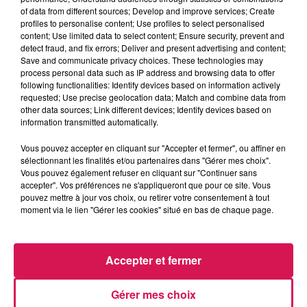
of data from different sources; Develop and improve services; Create
profiles to personalise content; Use profiles to select personalised
content; Use limited data to select content; Ensure security, prevent and
0:00
3 min 14 sec
detect fraud, and fix errors; Deliver and present advertising and content;
Save and communicate privacy choices. These technologies may
process personal data such as IP address and browsing data to offer
following functionalities: Identify devices based on information actively
30 janvier 2026 - 3 min 14 sec
requested; Use precise geolocation data; Match and combine data from
other data sources; Link different devices; Identify devices based on
30.01.2026 - JEAN BAPTISTE EST PLUTOT SMS
information transmitted automatically.
Vous pouvez accepter en cliquant sur "Accepter et fermer", ou affiner en
Revivez les meilleurs moments de la Ligne des Auditeurs
sélectionnant les finalités et/ou partenaires dans "Gérer mes choix".
Vous pouvez également refuser en cliquant sur "Continuer sans
accepter". Vos préférences ne s'appliqueront que pour ce site. Vous
pouvez mettre à jour vos choix, ou retirer votre consentement à tout
moment via le lien "Gérer les cookies" situé en bas de chaque page.
Accepter et fermer
6h57
6h57
6h48
6h48
6h44
6h44
Gérer mes choix