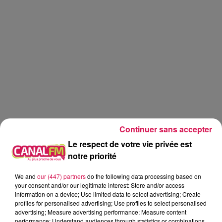
Continuer sans accepter
Le respect de votre vie privée est
notre priorité
We and
our (447) partners
do the following data processing based on
Canal fm
your consent and/or our legitimate interest: Store and/or access
information on a device; Use limited data to select advertising; Create
profiles for personalised advertising; Use profiles to select personalised
Geoffrey Deloux
advertising; Measure advertising performance; Measure content
La Ligne des Auditeurs
performance; Understand audiences through statistics or combinations