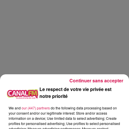
Continuer sans accepter
Le respect de votre vie privée est
notre priorité
We and
our (447) partners
do the following data processing based on
Canal fm
your consent and/or our legitimate interest: Store and/or access
information on a device; Use limited data to select advertising; Create
Geoffrey Deloux
profiles for personalised advertising; Use profiles to select personalised
advertising; Measure advertising performance; Measure content