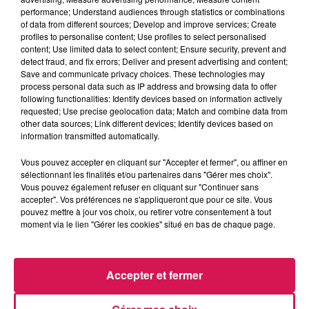
La Ligne des Auditeurs
performance; Understand audiences through statistics or combinations
of data from different sources; Develop and improve services; Create
profiles to personalise content; Use profiles to select personalised
0:00
2 min 55 sec
content; Use limited data to select content; Ensure security, prevent and
detect fraud, and fix errors; Deliver and present advertising and content;
Save and communicate privacy choices. These technologies may
process personal data such as IP address and browsing data to offer
following functionalities: Identify devices based on information actively
30 janvier 2026 - 2 min 55 sec
requested; Use precise geolocation data; Match and combine data from
other data sources; Link different devices; Identify devices based on
30.01.2026 - CAROLINE EN A MARRE DES
information transmitted automatically.
INJONCTIONS
Vous pouvez accepter en cliquant sur "Accepter et fermer", ou affiner en
sélectionnant les finalités et/ou partenaires dans "Gérer mes choix".
Revivez les meilleurs moments de la Ligne des Auditeurs
Vous pouvez également refuser en cliquant sur "Continuer sans
accepter". Vos préférences ne s'appliqueront que pour ce site. Vous
pouvez mettre à jour vos choix, ou retirer votre consentement à tout
moment via le lien "Gérer les cookies" situé en bas de chaque page.
Accepter et fermer