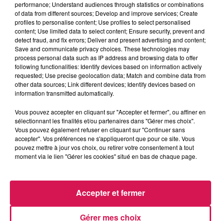
performance; Understand audiences through statistics or combinations
La Ligne des Auditeurs
of data from different sources; Develop and improve services; Create
profiles to personalise content; Use profiles to select personalised
content; Use limited data to select content; Ensure security, prevent and
0:00
2 min 56 sec
detect fraud, and fix errors; Deliver and present advertising and content;
Save and communicate privacy choices. These technologies may
process personal data such as IP address and browsing data to offer
following functionalities: Identify devices based on information actively
29 novembre 2024 - 2 min 56 sec
requested; Use precise geolocation data; Match and combine data from
other data sources; Link different devices; Identify devices based on
29.11.2024 - LES 1ERS NOMS DU MAIN SQUARE,
information transmitted automatically.
AVEC MÉLANIE
Vous pouvez accepter en cliquant sur "Accepter et fermer", ou affiner en
sélectionnant les finalités et/ou partenaires dans "Gérer mes choix".
Vous pouvez également refuser en cliquant sur "Continuer sans
Revivez les meilleurs moments de la Ligne des Auditeurs
accepter". Vos préférences ne s'appliqueront que pour ce site. Vous
pouvez mettre à jour vos choix, ou retirer votre consentement à tout
moment via le lien "Gérer les cookies" situé en bas de chaque page.
Accepter et fermer
Gérer mes choix