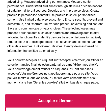
advertising; Measure advertising performance; Measure content
performance; Understand audiences through statistics or combinations
of data from different sources; Develop and improve services; Create
0:00
2 min 31 sec
profiles to personalise content; Use profiles to select personalised
content; Use limited data to select content; Ensure security, prevent and
detect fraud, and fix errors; Deliver and present advertising and content;
Save and communicate privacy choices. These technologies may
process personal data such as IP address and browsing data to offer
28 octobre 2025 - 2 min 31 sec
following functionalities: Identify devices based on information actively
28.10.2025 - RENCONTRE AVEC LA FAMILLE
requested; Use precise geolocation data; Match and combine data from
other data sources; Link different devices; Identify devices based on
ADDAMS
information transmitted automatically.
Vous pouvez accepter en cliquant sur "Accepter et fermer", ou affiner en
Du lundi au vendredi, avec les organisateurs de
sélectionnant les finalités et/ou partenaires dans "Gérer mes choix".
manifestations et Eva, découvrons les évènements dans
Vous pouvez également refuser en cliquant sur "Continuer sans
accepter". Vos préférences ne s'appliqueront que pour ce site. Vous
notre région.
pouvez mettre à jour vos choix, ou retirer votre consentement à tout
moment via le lien "Gérer les cookies" situé en bas de chaque page.
Accepter et fermer