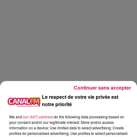
Continuer sans accepter
Le respect de votre vie privée est
notre priorité
Canal fm
We and
our (447) partners
do the following data processing based on
your consent and/or our legitimate interest: Store and/or access
Eva Spilmont
information on a device; Use limited data to select advertising; Create
profiles for personalised advertising; Use profiles to select personalised
Balade et Vous