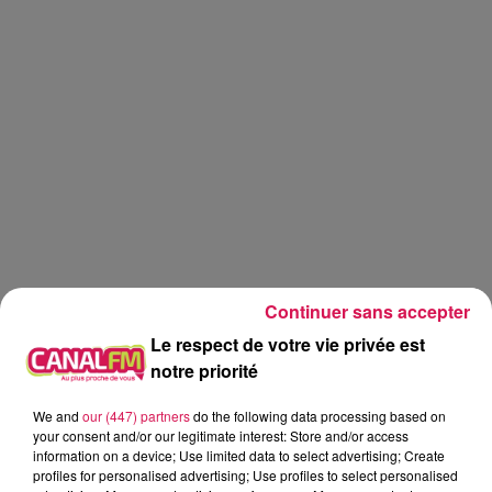
Continuer sans accepter
Le respect de votre vie privée est
notre priorité
We and
our (447) partners
do the following data processing based on
Réveil
Canal FM
your consent and/or our legitimate interest: Store and/or access
information on a device; Use limited data to select advertising; Create
Angy Mayeux
profiles for personalised advertising; Use profiles to select personalised