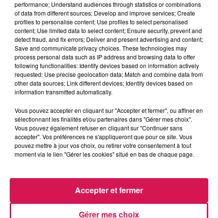
performance; Understand audiences through statistics or combinations
La Ligne des Auditeurs
of data from different sources; Develop and improve services; Create
profiles to personalise content; Use profiles to select personalised
content; Use limited data to select content; Ensure security, prevent and
0:00
3 min 52 sec
detect fraud, and fix errors; Deliver and present advertising and content;
Save and communicate privacy choices. These technologies may
process personal data such as IP address and browsing data to offer
following functionalities: Identify devices based on information actively
28 mai 2025 - 3 min 52 sec
requested; Use precise geolocation data; Match and combine data from
other data sources; Link different devices; Identify devices based on
28.05.2025 - FAIRE COHABITER UN JEUNE ET UN
information transmitted automatically.
SÉNIOR, LA BONNE IDÉE
Vous pouvez accepter en cliquant sur "Accepter et fermer", ou affiner en
sélectionnant les finalités et/ou partenaires dans "Gérer mes choix".
Vous pouvez également refuser en cliquant sur "Continuer sans
Revivez les meilleurs moments de la Ligne des Auditeurs
accepter". Vos préférences ne s'appliqueront que pour ce site. Vous
pouvez mettre à jour vos choix, ou retirer votre consentement à tout
moment via le lien "Gérer les cookies" situé en bas de chaque page.
Accepter et fermer
Gérer mes choix