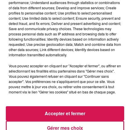
performance; Understand audiences through statistics or combinations
La Ligne des Auditeurs
of data from different sources; Develop and improve services; Create
profiles to personalise content; Use profiles to select personalised
content; Use limited data to select content; Ensure security, prevent and
0:00
2 min 54 sec
detect fraud, and fix errors; Deliver and present advertising and content;
Save and communicate privacy choices. These technologies may
process personal data such as IP address and browsing data to offer
following functionalities: Identify devices based on information actively
28 février 2025 - 2 min 54 sec
requested; Use precise geolocation data; Match and combine data from
other data sources; Link different devices; Identify devices based on
28.02.2025 - SUIVI, LA FILLE DE LAURENCE
information transmitted automatically.
DEVIENT MANNEQUIN À 4 ANS
Vous pouvez accepter en cliquant sur "Accepter et fermer", ou affiner en
sélectionnant les finalités et/ou partenaires dans "Gérer mes choix".
Vous pouvez également refuser en cliquant sur "Continuer sans
Revivez les meilleurs moments de la Ligne des Auditeurs
accepter". Vos préférences ne s'appliqueront que pour ce site. Vous
pouvez mettre à jour vos choix, ou retirer votre consentement à tout
moment via le lien "Gérer les cookies" situé en bas de chaque page.
Accepter et fermer
Gérer mes choix