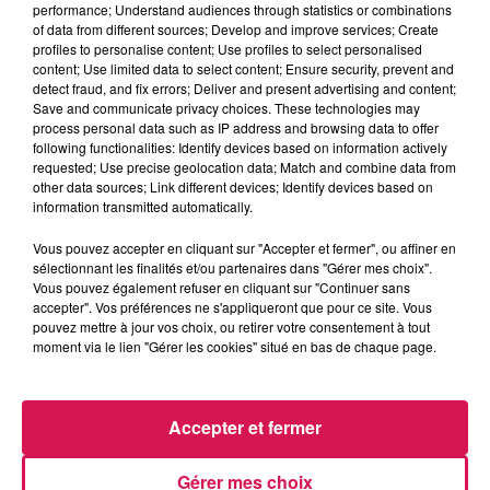
performance; Understand audiences through statistics or combinations
La Ligne des Auditeurs
of data from different sources; Develop and improve services; Create
profiles to personalise content; Use profiles to select personalised
content; Use limited data to select content; Ensure security, prevent and
0:00
2 min 57 sec
detect fraud, and fix errors; Deliver and present advertising and content;
Save and communicate privacy choices. These technologies may
process personal data such as IP address and browsing data to offer
following functionalities: Identify devices based on information actively
28 février 2025 - 2 min 57 sec
requested; Use precise geolocation data; Match and combine data from
other data sources; Link different devices; Identify devices based on
28.02.2025 - RENCONTRE AVEC LAURINE,
information transmitted automatically.
PRÉSIDENTE DE 4 ASSOS
Vous pouvez accepter en cliquant sur "Accepter et fermer", ou affiner en
sélectionnant les finalités et/ou partenaires dans "Gérer mes choix".
Vous pouvez également refuser en cliquant sur "Continuer sans
Revivez les meilleurs moments de la Ligne des Auditeurs
accepter". Vos préférences ne s'appliqueront que pour ce site. Vous
pouvez mettre à jour vos choix, ou retirer votre consentement à tout
moment via le lien "Gérer les cookies" situé en bas de chaque page.
Accepter et fermer
Gérer mes choix