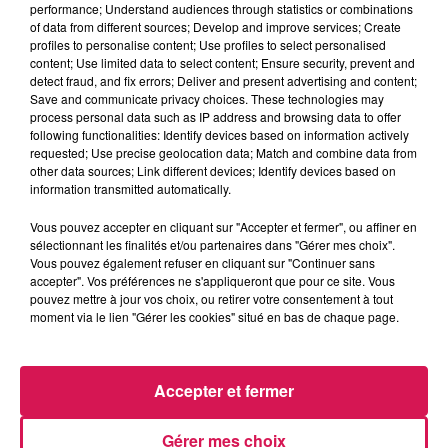
performance; Understand audiences through statistics or combinations
La Ligne des Auditeurs
of data from different sources; Develop and improve services; Create
profiles to personalise content; Use profiles to select personalised
content; Use limited data to select content; Ensure security, prevent and
0:00
3 min 35 sec
detect fraud, and fix errors; Deliver and present advertising and content;
Save and communicate privacy choices. These technologies may
process personal data such as IP address and browsing data to offer
following functionalities: Identify devices based on information actively
28 février 2025 - 3 min 35 sec
requested; Use precise geolocation data; Match and combine data from
other data sources; Link different devices; Identify devices based on
28.02.2025 - CLAUDINE PARTAGE UN
information transmitted automatically.
DOCUMENTAIRE
Vous pouvez accepter en cliquant sur "Accepter et fermer", ou affiner en
sélectionnant les finalités et/ou partenaires dans "Gérer mes choix".
Vous pouvez également refuser en cliquant sur "Continuer sans
Revivez les meilleurs moments de la Ligne des Auditeurs
accepter". Vos préférences ne s'appliqueront que pour ce site. Vous
pouvez mettre à jour vos choix, ou retirer votre consentement à tout
moment via le lien "Gérer les cookies" situé en bas de chaque page.
Accepter et fermer
Gérer mes choix