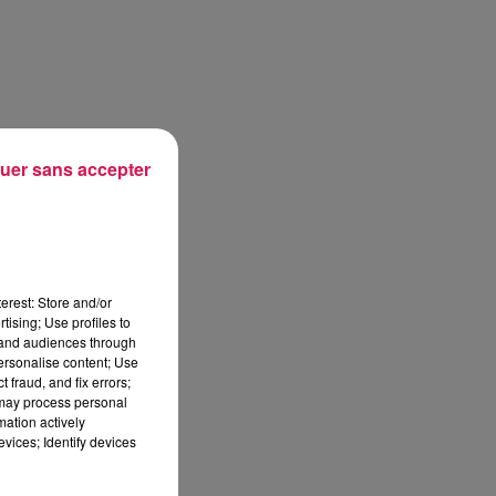
uer sans accepter
erest: Store and/or
tising; Use profiles to
tand audiences through
personalise content; Use
 fraud, and fix errors;
 may process personal
mation actively
vices; Identify devices
sec