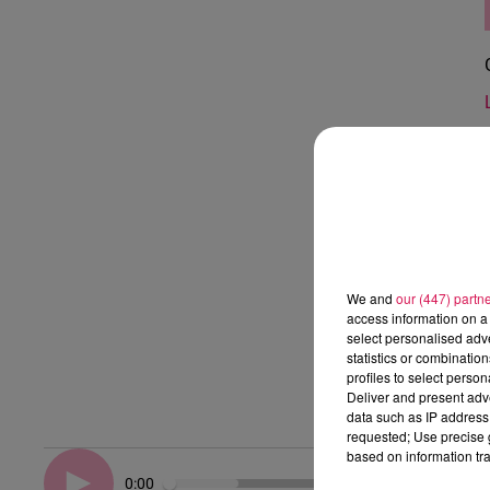
We and
our (447) partn
access information on a 
select personalised ad
statistics or combinatio
profiles to select person
Deliver and present adv
data such as IP address 
requested; Use precise g
based on information tra
0:00