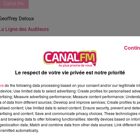
Canal fm
Geoffrey Deloux
La Ligne des Auditeurs
Contin
Le respect de votre vie privée est notre priorité
ers
do the following data processing based on your consent and/or our legitimate int
device; Use limited data to select advertising; Create profiles for personalised adver
vertising; Measure advertising performance; Measure content performance; Unders
ns of data from different sources; Develop and improve services; Create profiles to 
alised content; Use limited data to select content; Ensure security, prevent and detect
ertising and content; Save and communicate privacy choices. These technologies
and browsing data to offer following functionalities: Identify devices based on infor
eolocation data; Match and combine data from other data sources; Link different de
nsmitted automatically.
3 min 43 