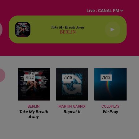
Live :
CANAL FM
Take My Breath Away
BERLIN
7h22
7h22
7h18
7h18
7h12
7h12
BERLIN
MARTIN GARRIX
COLDPLAY
Take My Breath
Repeat It
We Pray
Away