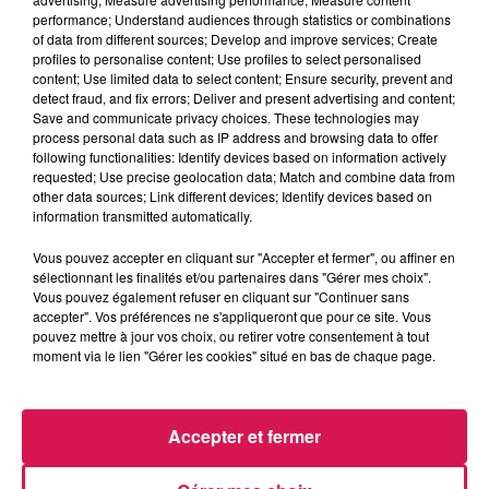
La Ligne des Auditeurs
performance; Understand audiences through statistics or combinations
of data from different sources; Develop and improve services; Create
profiles to personalise content; Use profiles to select personalised
0:00
3 min 4 sec
content; Use limited data to select content; Ensure security, prevent and
detect fraud, and fix errors; Deliver and present advertising and content;
Save and communicate privacy choices. These technologies may
process personal data such as IP address and browsing data to offer
following functionalities: Identify devices based on information actively
28 janvier 2025 - 3 min 4 sec
requested; Use precise geolocation data; Match and combine data from
other data sources; Link different devices; Identify devices based on
28.01.2025 - LAETITIA REBONDIT À L OUVERTURE
information transmitted automatically.
DE PAIRI DAIZA
Vous pouvez accepter en cliquant sur "Accepter et fermer", ou affiner en
sélectionnant les finalités et/ou partenaires dans "Gérer mes choix".
Revivez les meilleurs moments de la Ligne des Auditeurs
Vous pouvez également refuser en cliquant sur "Continuer sans
accepter". Vos préférences ne s'appliqueront que pour ce site. Vous
pouvez mettre à jour vos choix, ou retirer votre consentement à tout
moment via le lien "Gérer les cookies" situé en bas de chaque page.
Accepter et fermer