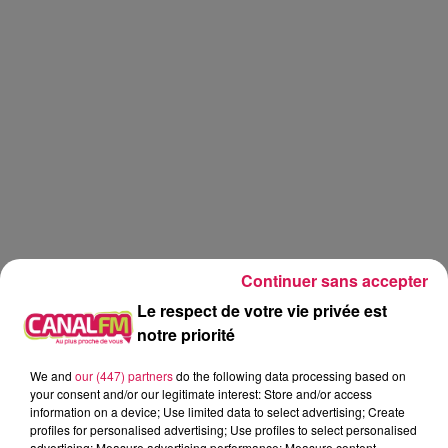
Continuer sans accepter
Le respect de votre vie privée est
notre priorité
We and
our (447) partners
do the following data processing based on
Canal fm
your consent and/or our legitimate interest: Store and/or access
information on a device; Use limited data to select advertising; Create
Geoffrey Deloux
profiles for personalised advertising; Use profiles to select personalised
advertising; Measure advertising performance; Measure content